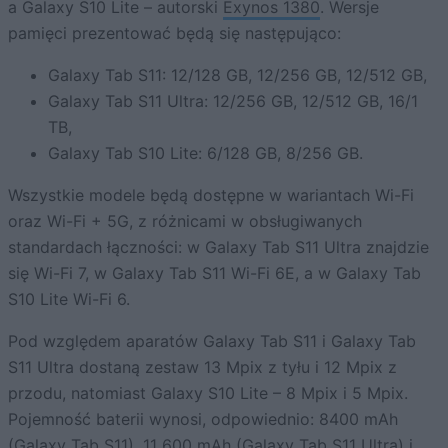
a Galaxy S10 Lite – autorski
Exynos 1380
. Wersje
pamięci prezentować będą się następująco:
Galaxy Tab S11: 12/128 GB, 12/256 GB, 12/512 GB,
Galaxy Tab S11 Ultra: 12/256 GB, 12/512 GB, 16/1
TB,
Galaxy Tab S10 Lite: 6/128 GB, 8/256 GB.
Wszystkie modele będą dostępne w wariantach Wi-Fi
oraz Wi-Fi + 5G, z różnicami w obsługiwanych
standardach łączności: w Galaxy Tab S11 Ultra znajdzie
się Wi-Fi 7, w Galaxy Tab S11 Wi-Fi 6E, a w Galaxy Tab
S10 Lite Wi-Fi 6.
Pod względem aparatów Galaxy Tab S11 i Galaxy Tab
S11 Ultra dostaną zestaw 13 Mpix z tyłu i 12 Mpix z
przodu, natomiast Galaxy S10 Lite – 8 Mpix i 5 Mpix.
Pojemność baterii wynosi, odpowiednio: 8400 mAh
(Galaxy Tab S11), 11 600 mAh (Galaxy Tab S11 Ultra) i