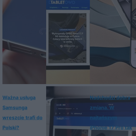
Ważna usługa
Nadchodzi dobra
Samsunga
zmiana. W
wreszcie trafi do
najtańszym
Polski?
iPhonie 17 Pro tak