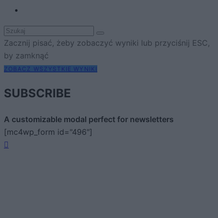
Zacznij pisać, żeby zobaczyć wyniki lub przyciśnij ESC,
by zamknąć
ZOBACZ WSZYSTKIE WYNIKI
SUBSCRIBE
A customizable modal perfect for newsletters
[mc4wp_form id="496"]