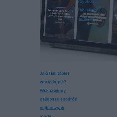
szybko nie
zabraknie Ci
pamięci
Jaki tani tablet
warto kupić?
Wskazujemy
najlepsze spośród
najtańszych
modeli