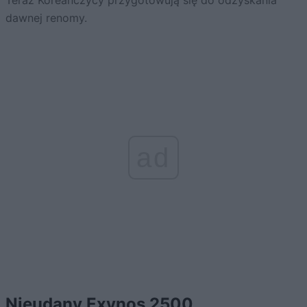
Teraz Koreańczycy przygotowują się do odzyskania
dawnej renomy.
ad
Nieudany Exynos 2500