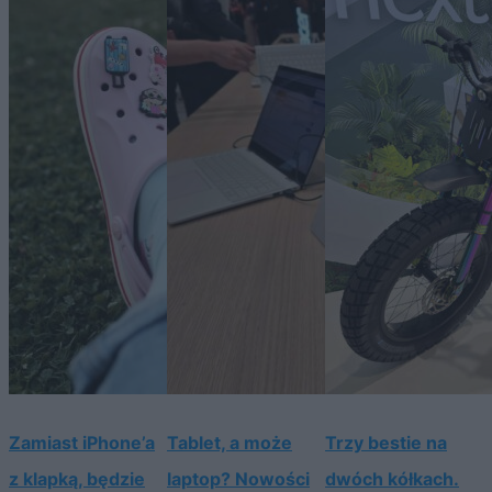
Zamiast iPhone’a
Tablet, a może
Trzy bestie na
z klapką, będzie
laptop? Nowości
dwóch kółkach.