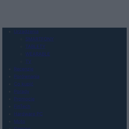
Urządzenia
SMARTFONY
TABLETY
WEARABLE
TV
Recenzje
Porównania
Co kupić
Porady
Promocje
FinTech
Hardware PC
Moto
Gaming