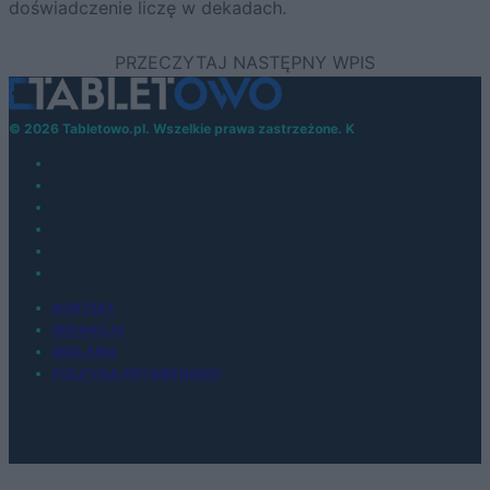
doświadczenie liczę w dekadach.
© 2026 Tabletowo.pl. Wszelkie prawa zastrzeżone. K
KONTAKT
REDAKCJA
REKLAMA
POLITYKA PRYWATNOŚCI