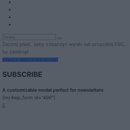
Zacznij pisać, żeby zobaczyć wyniki lub przyciśnij ESC,
by zamknąć
ZOBACZ WSZYSTKIE WYNIKI
SUBSCRIBE
A customizable modal perfect for newsletters
[mc4wp_form id="496"]