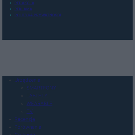
REDAKCJA
REKLAMA
POLITYKA PRYWATNOŚCI
Urządzenia
SMARTFONY
TABLETY
WEARABLE
TV
Recenzje
Porównania
Co kupić