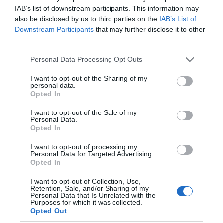
IAB’s list of downstream participants. This information may
also be disclosed by us to third parties on the
IAB’s List of
Downstream Participants
that may further disclose it to other
third parties.
Please note that this website/app uses one or more Google
Personal Data Processing Opt Outs
services and may gather and store information including but
not limited to your visit or usage behaviour. You may click to
I want to opt-out of the Sharing of my
personal data.
grant or deny consent to Google and its third-party tags to
Opted In
use your data for below specified purposes in below Google
consent section.
I want to opt-out of the Sale of my
Personal Data.
Opted In
I want to opt-out of processing my
Personal Data for Targeted Advertising.
Opted In
I want to opt-out of Collection, Use,
Retention, Sale, and/or Sharing of my
Personal Data that Is Unrelated with the
Purposes for which it was collected.
Opted Out