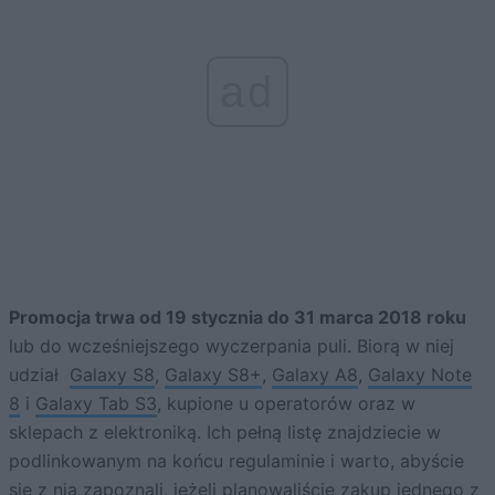
ad
Promocja trwa od 19 stycznia do 31 marca 2018 roku
lub do wcześniejszego wyczerpania puli. Biorą w niej
udział
Galaxy S8
,
Galaxy S8+
,
Galaxy A8
,
Galaxy Note
8
i
Galaxy Tab S3
, kupione u operatorów oraz w
sklepach z elektroniką. Ich pełną listę znajdziecie w
podlinkowanym na końcu regulaminie i warto, abyście
się z nią zapoznali, jeżeli planowaliście zakup jednego z