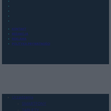
KONTAKT
REDAKCJA
REKLAMA
POLITYKA PRYWATNOŚCI
Urządzenia
SMARTFONY
TABLETY