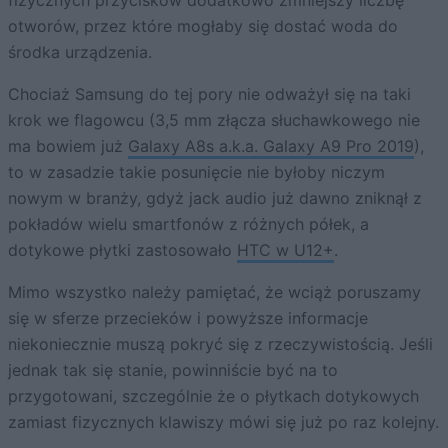
fizycznych przycisków dodatkowo zmniejszy liczbę
otworów, przez które mogłaby się dostać woda do
środka urządzenia.
Chociaż Samsung do tej pory nie odważył się na taki
krok we flagowcu (3,5 mm złącza słuchawkowego nie
ma bowiem już
Galaxy A8s a.k.a. Galaxy A9 Pro 2019
),
to w zasadzie takie posunięcie nie byłoby niczym
nowym w branży, gdyż jack audio już dawno zniknął z
pokładów wielu smartfonów z różnych półek, a
dotykowe płytki zastosowało
HTC w U12+
.
Mimo wszystko należy pamiętać, że wciąż poruszamy
się w sferze przecieków i powyższe informacje
niekoniecznie muszą pokryć się z rzeczywistością. Jeśli
jednak tak się stanie, powinniście być na to
przygotowani, szczególnie że o płytkach dotykowych
zamiast fizycznych klawiszy mówi się już po raz kolejny.