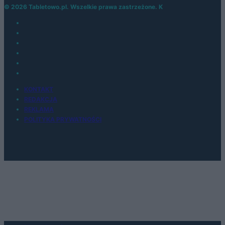
© 2026 Tabletowo.pl. Wszelkie prawa zastrzeżone. K
KONTAKT
REDAKCJA
REKLAMA
POLITYKA PRYWATNOŚCI