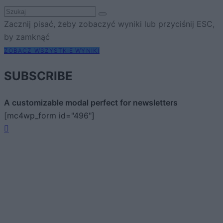
Zacznij pisać, żeby zobaczyć wyniki lub przyciśnij ESC,
by zamknąć
ZOBACZ WSZYSTKIE WYNIKI
SUBSCRIBE
A customizable modal perfect for newsletters
[mc4wp_form id="496"]