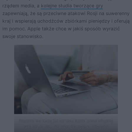
rządem media, a
kolejne studia tworzące gry
zapewniają, że są przeciwne atakowi Rosji na suwerenny
kraj i wspierają uchodźców zbiórkami pieniędzy i oferują
im pomoc. Apple także chce w jakiś sposób wyrazić
swoje stanowisko.
Rosjanie nie kupią już sprzętu Apple przez oficjalny
sklep firmy (fot. Karolina Grabowska / Pexels)