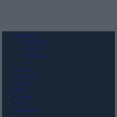
Urządzenia
SMARTFONY
TABLETY
WEARABLE
TV
Recenzje
Porównania
Co kupić
Porady
Promocje
FinTech
Hardware PC
Moto