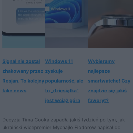
Signal nie został
Windows 11
Wybieramy
zhakowany przez
zyskuje
najlepsze
Rosjan. To kolejny
popularność, ale
smartwatche! Czy
fake news
to „dziesiątka”
znajdzie się jakiś
jest wciąż górą
faworyt?
Decyzja Tima Cooka zapadła jakiś tydzień po tym, jak
ukraiński wicepremier Mychajło Fiodorow napisał do