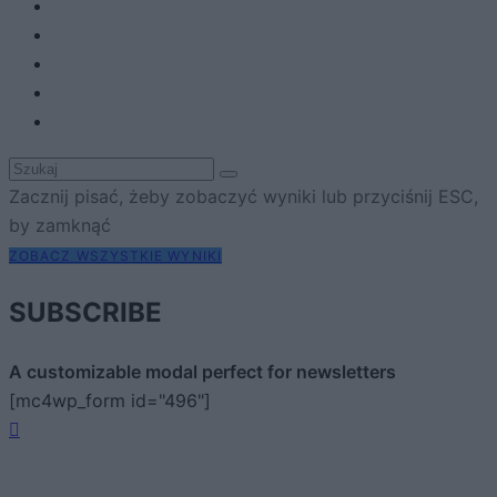
Zacznij pisać, żeby zobaczyć wyniki lub przyciśnij ESC,
by zamknąć
ZOBACZ WSZYSTKIE WYNIKI
SUBSCRIBE
A customizable modal perfect for newsletters
[mc4wp_form id="496"]