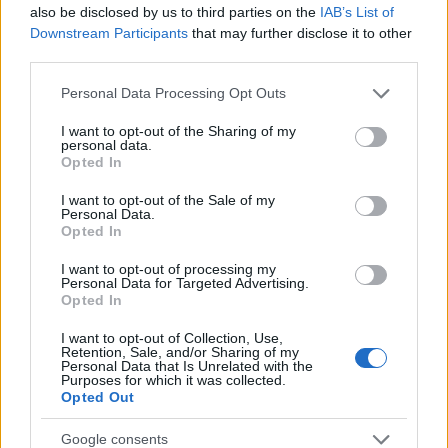
also be disclosed by us to third parties on the
IAB’s List of
Downstream Participants
that may further disclose it to other
third parties.
Please note that this website/app uses one or more Google
Personal Data Processing Opt Outs
services and may gather and store information including but
not limited to your visit or usage behaviour. You may click to
I want to opt-out of the Sharing of my
personal data.
grant or deny consent to Google and its third-party tags to
Opted In
use your data for below specified purposes in below Google
consent section.
I want to opt-out of the Sale of my
Personal Data.
Opted In
I want to opt-out of processing my
Personal Data for Targeted Advertising.
Opted In
I want to opt-out of Collection, Use,
Retention, Sale, and/or Sharing of my
Personal Data that Is Unrelated with the
Purposes for which it was collected.
Opted Out
Google consents