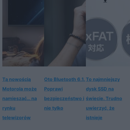
Tą nowością
Oto Bluetooth 6.1.
To najmniejszy
Motorola może
Poprawi
dysk SSD na
namieszać… na
bezpieczeństwo i
świecie. Trudno
rynku
nie tylko
uwierzyć, że
telewizorów
istnieje