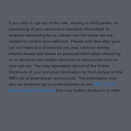
Tabletowo.pl -
Do Not Process My Personal
Information
If you wish to opt-out of the sale, sharing to third parties, or
processing of your personal or sensitive information for
targeted advertising by us, please use the below opt-out
section to confirm your selection. Please note that after your
opt-out request is processed you may continue seeing
interest-based ads based on personal information utilized by
us or personal information disclosed to third parties prior to
your opt-out. You may separately opt-out of the further
disclosure of your personal information by third parties on the
IAB’s list of downstream participants. This information may
also be disclosed by us to third parties on the
IAB’s List of
Downstream Participants
that may further disclose it to other
third parties.
Please note that this website/app uses one or more Google
Personal Data Processing Opt Outs
services and may gather and store information including but
not limited to your visit or usage behaviour. You may click to
I want to opt-out of the Sharing of my
personal data.
grant or deny consent to Google and its third-party tags to
Opted In