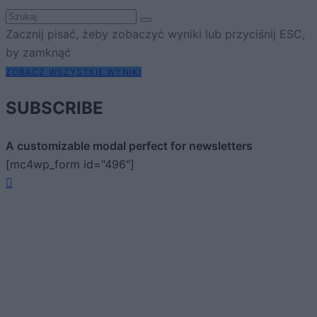
Zacznij pisać, żeby zobaczyć wyniki lub przyciśnij ESC,
by zamknąć
ZOBACZ WSZYSTKIE WYNIKI
SUBSCRIBE
A customizable modal perfect for newsletters
[mc4wp_form id="496"]