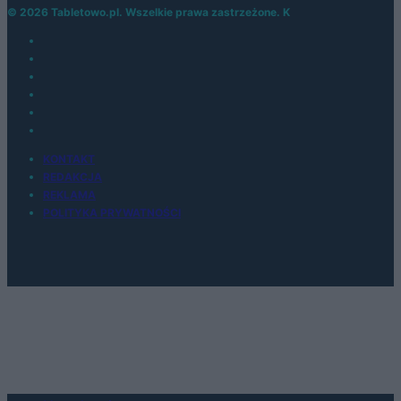
© 2026 Tabletowo.pl. Wszelkie prawa zastrzeżone. K
KONTAKT
REDAKCJA
REKLAMA
POLITYKA PRYWATNOŚCI