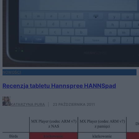
NOWOŚCI
Recenzja tabletu Hannspree HANNSpad
KATARZYNA PURA
·
23 PAŹDZIERNIKA 2011