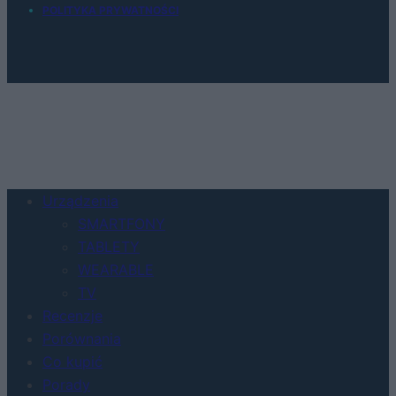
POLITYKA PRYWATNOŚCI
Urządzenia
SMARTFONY
TABLETY
WEARABLE
TV
Recenzje
Porównania
Co kupić
Porady