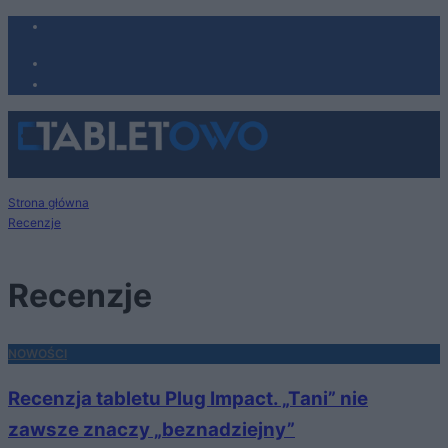
Strona główna
Recenzje
Recenzje
NOWOŚCI
Recenzja tabletu Plug Impact. „Tani” nie
zawsze znaczy „beznadziejny”