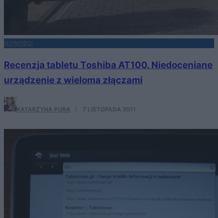
NOWOŚCI
Recenzja tabletu Toshiba AT100. Niedoceniane
urządzenie z wieloma złączami
KATARZYNA PURA
·
7 LISTOPADA 2011