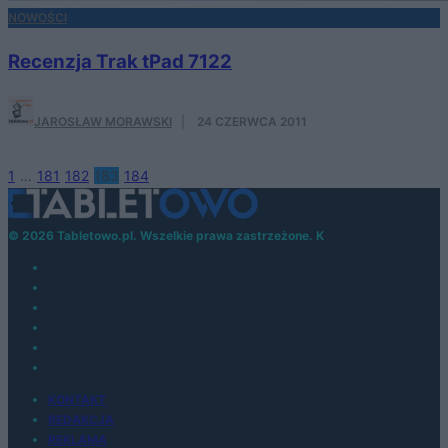
NOWOŚCI
Recenzja Trak tPad 7122
JAROSŁAW MORAWSKI
·
24 CZERWCA 2011
1
…
181
182
183
184
© 2026 Tabletowo.pl. Wszelkie prawa zastrzeżone. K
KONTAKT
REDAKCJA
REKLAMA