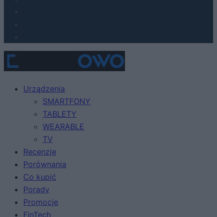
Urządzenia
SMARTFONY
TABLETY
WEARABLE
TV
Recenzje
Porównania
Co kupić
Porady
Promocje
FinTech