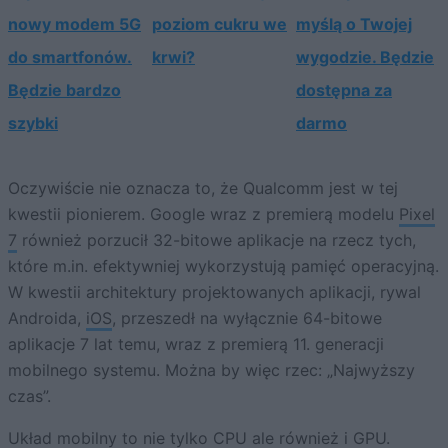
nowy modem 5G
poziom cukru we
myślą o Twojej
do smartfonów.
krwi?
wygodzie. Będzie
Będzie bardzo
dostępna za
szybki
darmo
Oczywiście nie oznacza to, że Qualcomm jest w tej
kwestii pionierem. Google wraz z premierą modelu
Pixel
7
również porzucił 32-bitowe aplikacje na rzecz tych,
które m.in. efektywniej wykorzystują pamięć operacyjną.
W kwestii architektury projektowanych aplikacji, rywal
Androida,
iOS
, przeszedł na wyłącznie 64-bitowe
aplikacje 7 lat temu, wraz z premierą 11. generacji
mobilnego systemu. Można by więc rzec: „Najwyższy
czas”.
Układ mobilny to nie tylko CPU ale również i GPU.