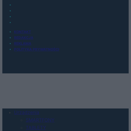
KONTAKT
REDAKCJA
REKLAMA
POLITYKA PRYWATNOŚCI
Urządzenia
SMARTFONY
TABLETY