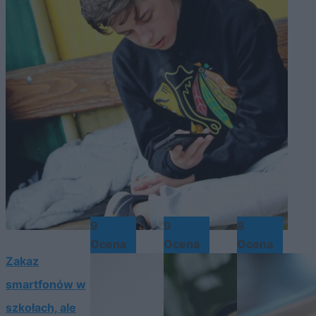
9
9
8
Ocena
Ocena
Ocena
Zakaz
smartfonów w
szkołach, ale