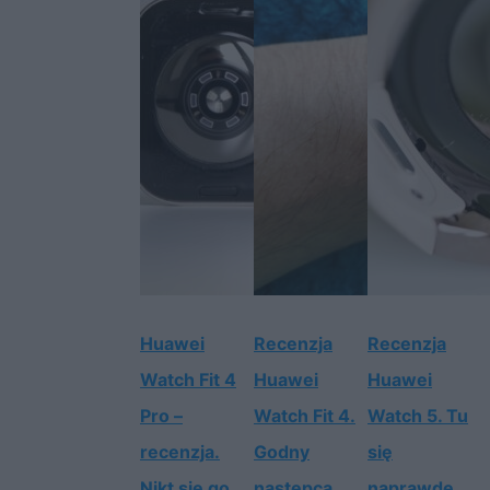
Huawei
Recenzja
Recenzja
Watch Fit 4
Huawei
Huawei
Pro –
Watch Fit 4.
Watch 5. Tu
recenzja.
Godny
się
Nikt się go
następca
naprawdę