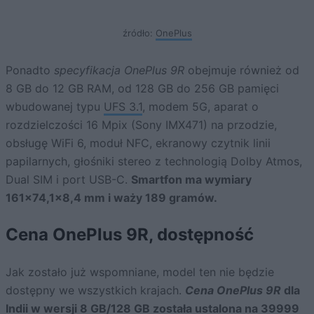
źródło:
OnePlus
Ponadto
specyfikacja OnePlus 9R
obejmuje również od
8 GB do 12 GB RAM, od 128 GB do 256 GB pamięci
wbudowanej typu
UFS 3.1
, modem 5G, aparat o
rozdzielczości 16 Mpix (Sony IMX471) na przodzie,
obsługę WiFi 6, moduł NFC, ekranowy czytnik linii
papilarnych, głośniki stereo z technologią Dolby Atmos,
Dual SIM i port USB-C.
Smartfon ma wymiary
161×74,1×8,4 mm i waży 189 gramów.
Cena OnePlus 9R, dostępność
Jak zostało już wspomniane, model ten nie będzie
dostępny we wszystkich krajach.
Cena OnePlus 9R
dla
Indii w wersji 8 GB/128 GB została ustalona na 39999