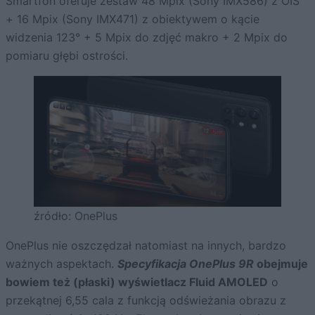
Smartfon oferuje zestaw 48 Mpix (Sony IMX586) z OIS
+ 16 Mpix (Sony IMX471) z obiektywem o kącie
widzenia 123° + 5 Mpix do zdjęć makro + 2 Mpix do
pomiaru głębi ostrości.
źródło: OnePlus
OnePlus nie oszczędzał natomiast na innych, bardzo
ważnych aspektach.
Specyfikacja OnePlus 9R
obejmuje
bowiem też (płaski) wyświetlacz Fluid AMOLED
o
przekątnej 6,55 cala z funkcją odświeżania obrazu z