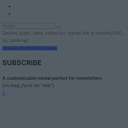
Zacznij pisać, żeby zobaczyć wyniki lub przyciśnij ESC,
by zamknąć
ZOBACZ WSZYSTKIE WYNIKI
SUBSCRIBE
A customizable modal perfect for newsletters
[mc4wp_form id="496"]