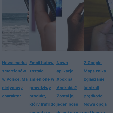
Nowa marka
Emoji butów
Nowa
Z Google
smartfonów
zostało
aplikacja
Maps znika
w Polsce. Ma
zmienione w
Xbox na
zgłaszanie
nietypowy
prawdziwy
Androida?
kontroli
charakter
produkt,
Został jej
prędkości.
który trafił do
jeden boss
Nowa opcja
sprzedaży
do pokonania
jest lepsza