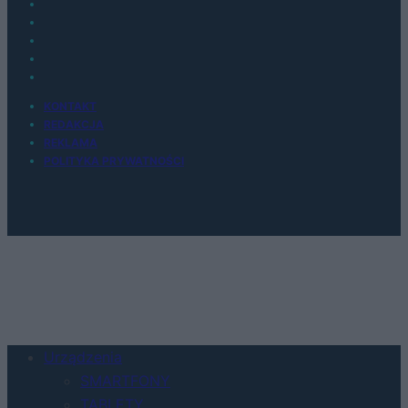
KONTAKT
REDAKCJA
REKLAMA
POLITYKA PRYWATNOŚCI
Urządzenia
SMARTFONY
TABLETY