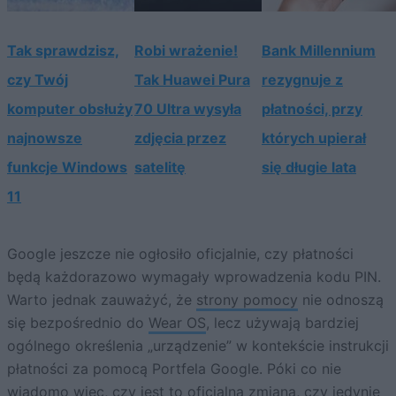
Tak sprawdzisz,
Robi wrażenie!
Bank Millennium
czy Twój
Tak Huawei Pura
rezygnuje z
komputer obsłuży
70 Ultra wysyła
płatności, przy
najnowsze
zdjęcia przez
których upierał
funkcje Windows
satelitę
się długie lata
11
Google jeszcze nie ogłosiło oficjalnie, czy płatności
będą każdorazowo wymagały wprowadzenia kodu PIN.
Warto jednak zauważyć, że
strony pomocy
nie odnoszą
się bezpośrednio do
Wear OS
, lecz używają bardziej
ogólnego określenia „urządzenie” w kontekście instrukcji
płatności za pomocą Portfela Google. Póki co nie
wiadomo więc, czy jest to oficjalna zmiana, czy jedynie