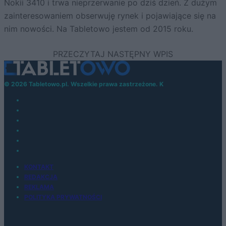
Nokii 3410 i trwa nieprzerwanie po dziś dzień. Z dużym
zainteresowaniem obserwuję rynek i pojawiające się na
nim nowości. Na Tabletowo jestem od 2015 roku.
© 2026 Tabletowo.pl. Wszelkie prawa zastrzeżone. K
KONTAKT
REDAKCJA
REKLAMA
POLITYKA PRYWATNOŚCI