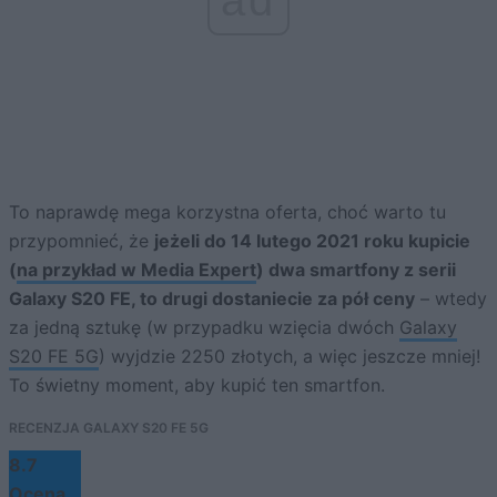
To naprawdę mega korzystna oferta, choć warto tu
przypomnieć, że
jeżeli do 14 lutego 2021 roku kupicie
(
na przykład w Media Expert
) dwa smartfony z serii
Galaxy S20 FE, to drugi dostaniecie za pół ceny
– wtedy
za jedną sztukę (w przypadku wzięcia dwóch
Galaxy
S20 FE 5G
) wyjdzie 2250 złotych, a więc jeszcze mniej!
To świetny moment, aby kupić ten smartfon.
RECENZJA GALAXY S20 FE 5G
8.7
Ocena