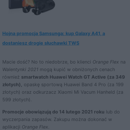
Hojna promocja Samsunga: kup Galaxy A41, a
dostaniesz drogie słuchawki TWS
Macie dość? No to niedobrze, bo klienci
Orange Flex
na
Walentynki 2021
mogą kupić w obniżonych cenach
również
smartwatch Huawei Watch GT Active (za 349
złotych),
opaskę sportową Huawei Band 4 Pro (za 199
złotych) oraz odkurzacz Xiaomi Mi Vacum Hanheld (za
599 złotych).
Promocje obowiązują do 14 lutego 2021 roku
lub do
wyczerpania zapasów. Zakupu można dokonać w
aplikacji
Orange Flex
.