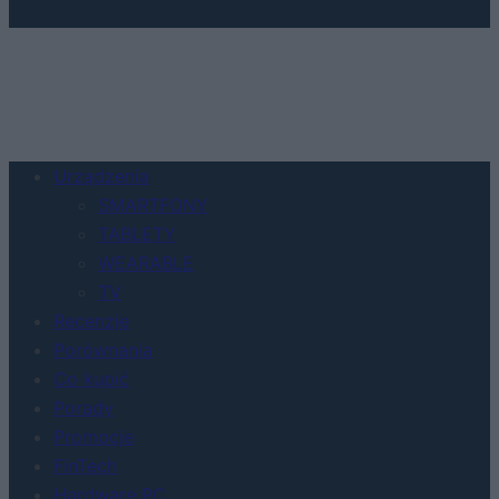
Urządzenia
SMARTFONY
TABLETY
WEARABLE
TV
Recenzje
Porównania
Co kupić
Porady
Promocje
FinTech
Hardware PC