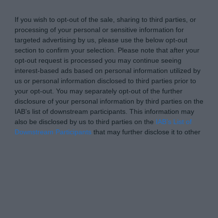
If you wish to opt-out of the sale, sharing to third parties, or
processing of your personal or sensitive information for
targeted advertising by us, please use the below opt-out
section to confirm your selection. Please note that after your
opt-out request is processed you may continue seeing
interest-based ads based on personal information utilized by
us or personal information disclosed to third parties prior to
your opt-out. You may separately opt-out of the further
disclosure of your personal information by third parties on the
IAB’s list of downstream participants. This information may
also be disclosed by us to third parties on the
IAB’s List of
Downstream Participants
that may further disclose it to other
third parties.
Please note that this website/app uses one or more Google
Personal Data Processing Opt Outs
services and may gather and store information including but
not limited to your visit or usage behaviour. You may click to
I want to opt-out of the Sharing of my
personal data.
grant or deny consent to Google and its third-party tags to
Opted In
use your data for below specified purposes in below Google
consent section.
I want to opt-out of the Sale of my