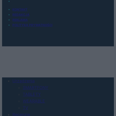
KONTAKT
REDAKCJA
REKLAMA
POLITYKA PRYWATNOŚCI
Urządzenia
SMARTFONY
TABLETY
WEARABLE
TV
Recenzje