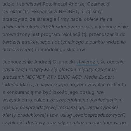
udzielił serwisowi Retailnet.pl Andrzej Czarnecki,
Dyrektor ds. Ekspansji w NEONET, mogliśmy
przeczytać, że strategia firmy
nadal opiera się na
otwieraniu około 20-25 sklepów rocznie
, a jednocześnie
prowadzony jest program relokacji (tj. przenoszenia do
bardziej atrakcyjnego i optymalnego z punktu widzenia
biznesowego
) i remodelingu sklepów.
Jednocześnie Andrzej Czarnecki
stwierdził
, że
obecnie
rywalizacja rozgrywa się głównie między czterema
graczami: NEONET, RTV EURO AGD, Media Expert
i Media Markt
, a największym orężem w walce o klienta
z konkurencją ma być jakość jego obsługi we
wszystkich kanałach
ze szczególnym uwzględnieniem
obsługi posprzedażowej (reklamacje), atrakcyjności
oferty produktowej i tzw. usług „okołosprzedażowych”,
szybkości dostawy oraz siły przekazu marketingowego
.