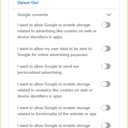
Opted Out
Polskie miasta coraz bardziej „smart”. Przyjrzyjmy się
Google consents
kilku rozwiązaniom
I want to allow Google to enable storage
related to advertising like cookies on web or
device identifiers in apps.
Dodaj
Tabletowo
jako preferowane źródło w
I want to allow my user data to be sent to
Google
Google for online advertising purposes.
Nasze artykuły będą częściej pojawiać się w Twoich wynikach
I want to allow Google to send me
personalized advertising.
Udostępnij
Udostępnij
Udostępnij
Udostępnij
I want to allow Google to enable storage
related to analytics like cookies on web or
device identifiers in apps.
Grzegorz Dąbek
I want to allow Google to enable storage
related to functionality of the website or app.
Zastępca redaktor naczelnej Tabletowo.pl
Moja miłość do telefonów komórkowych zaczęła się od
I want to allow Google to enable storage