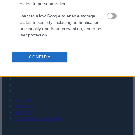
Nokii 3410 i trwa nieprzerwanie po dziś dzień. Z dużym
related to personalization.
zainteresowaniem obserwuję rynek i pojawiające się na
I want to allow Google to enable storage
nim nowości. Na Tabletowo jestem od 2015 roku.
related to security, including authentication
functionality and fraud prevention, and other
user protection.
© 2026 Tabletowo.pl. Wszelkie prawa zastrzeżone. K
CONFIRM
KONTAKT
REDAKCJA
REKLAMA
POLITYKA PRYWATNOŚCI