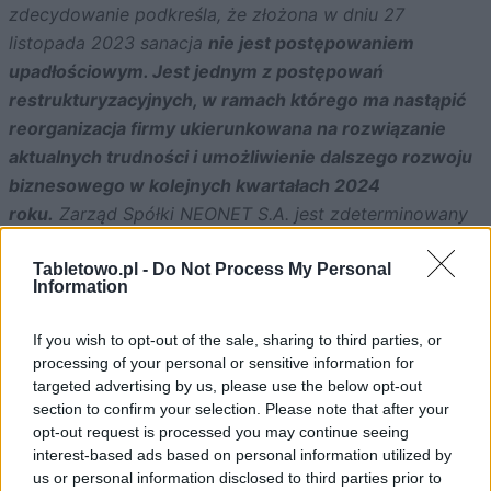
zdecydowanie podkreśla, że złożona w dniu 27
listopada 2023 sanacja
nie jest postępowaniem
upadłościowym. Jest jednym z postępowań
restrukturyzacyjnych, w ramach którego ma nastąpić
reorganizacja firmy ukierunkowana na rozwiązanie
aktualnych trudności i umożliwienie dalszego rozwoju
biznesowego w kolejnych kwartałach 2024
roku.
Zarząd Spółki NEONET S.A. jest zdeterminowany
do uzdrowienia przedsiębiorstwa i prowadzenia
Tabletowo.pl -
Do Not Process My Personal
działalności.
Information
Zarząd Spółki NEONET S.A. informuje także, iż w dniu
If you wish to opt-out of the sale, sharing to third parties, or
28 listopada 2023 roku, złożony został także wniosek o
processing of your personal or sensitive information for
wszczęcie postępowania upadłościowego. Krok ten
targeted advertising by us, please use the below opt-out
został podjęty
wyłącznie na wypadek, gdyby w toku
section to confirm your selection. Please note that after your
priorytetowego postępowania sanacyjnego nie udało
opt-out request is processed you may continue seeing
interest-based ads based on personal information utilized by
się osiągnąć konsensusu między Spółką, a jej
us or personal information disclosed to third parties prior to
kontrahentami.
Spółka nie zakłada, aby do tej sytuacji