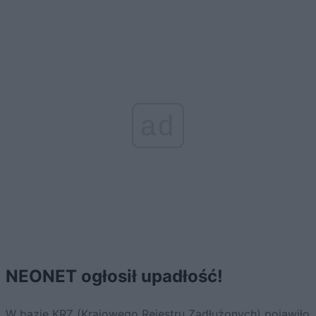
ad
NEONET ogłosił upadłość!
W bazie KRZ (Krajowego Rejestru Zadłużonych) pojawiło