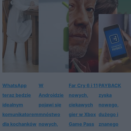
WhatsApp
W
Far Cry 6 i 11
PAYBACK
teraz będzie
Androidzie
nowych,
zyska
idealnym
pojawi się
ciekawych
nowego,
komunikatorem
mnóstwo
gier w Xbox
dużego i
dla kochanków
nowych,
Game Pass
znanego