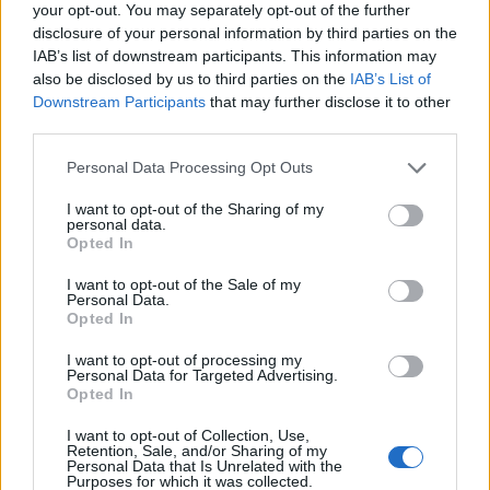
your opt-out. You may separately opt-out of the further
miało dojść, natomiast z uwagi na zabezpieczenie
disclosure of your personal information by third parties on the
interesu kontrahentów i wierzycieli Spółki, Zarząd
IAB’s list of downstream participants. This information may
also be disclosed by us to third parties on the
IAB’s List of
NEONET S.A. podjął decyzję o złożeniu obu wniosków.
Downstream Participants
that may further disclose it to other
third parties.
Wyraźnego podkreślenia wymaga fakt, iż
zgodnie z
obowiązującymi przepisami polskiego prawa wniosek
Please note that this website/app uses one or more Google
Personal Data Processing Opt Outs
o otwarcie postępowania sanacyjnego jest
services and may gather and store information including but
not limited to your visit or usage behaviour. You may click to
I want to opt-out of the Sharing of my
rozpoznawany w pierwszej kolejności
, co dobitnie
personal data.
grant or deny consent to Google and its third-party tags to
pokazuje wolę Spółki do jak najszybszego i
Opted In
use your data for below specified purposes in below Google
skutecznego rozwiązania aktualnych trudności.
consent section.
I want to opt-out of the Sale of my
Personal Data.
Opted In
Aktualizacja 2
I want to opt-out of processing my
NEONET „odwołał” upadłość
.
Personal Data for Targeted Advertising.
Opted In
ZOBACZ RÓWNIEŻ
I want to opt-out of Collection, Use,
Retention, Sale, and/or Sharing of my
Personal Data that Is Unrelated with the
Purposes for which it was collected.