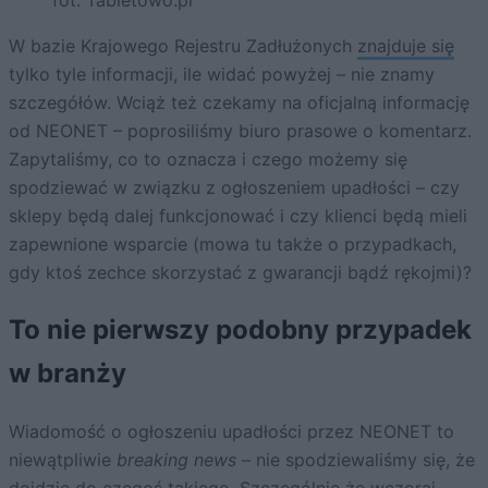
fot. Tabletowo.pl
W bazie Krajowego Rejestru Zadłużonych
znajduje się
tylko tyle informacji, ile widać powyżej – nie znamy
szczegółów. Wciąż też czekamy na oficjalną informację
od NEONET – poprosiliśmy biuro prasowe o komentarz.
Zapytaliśmy, co to oznacza i czego możemy się
spodziewać w związku z ogłoszeniem upadłości – czy
sklepy będą dalej funkcjonować i czy klienci będą mieli
zapewnione wsparcie (mowa tu także o przypadkach,
gdy ktoś zechce skorzystać z gwarancji bądź rękojmi)?
To nie pierwszy podobny przypadek
w branży
Wiadomość o ogłoszeniu upadłości przez NEONET to
niewątpliwie
breaking news
– nie spodziewaliśmy się, że
dojdzie do czegoś takiego. Szczególnie że wczoraj