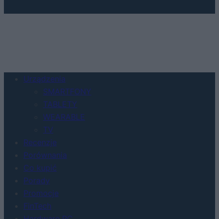
Urządzenia
SMARTFONY
TABLETY
WEARABLE
TV
Recenzje
Porównania
Co kupić
Porady
Promocje
FinTech
Hardware PC