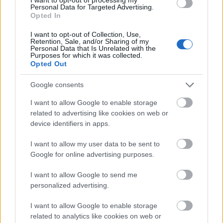
Personal Data for Targeted Advertising.
Opted In
Unitree R1 to
Nowa wersja RCS
Do Polski trafiły
I want to opt-out of Collection, Use,
humanoidalny
już dostępna. Co
dwa urządzenia
Retention, Sale, and/or Sharing of my
Personal Data that Is Unrelated with the
Purposes for which it was collected.
robot, którego
zmienia?
Mova. Oba mogą
Opted Out
możesz kupić. Za
przydać się w
Google consents
ile?
domu
I want to allow Google to enable storage
related to advertising like cookies on web or
device identifiers in apps.
Dodaj
Tabletowo
jako preferowane źródło w
Google
I want to allow my user data to be sent to
Nasze artykuły będą częściej pojawiać się w Twoich wynikach
Google for online advertising purposes.
Udostępnij
Udostępnij
Udostępnij
Udostępnij
I want to allow Google to send me
personalized advertising.
I want to allow Google to enable storage
related to analytics like cookies on web or