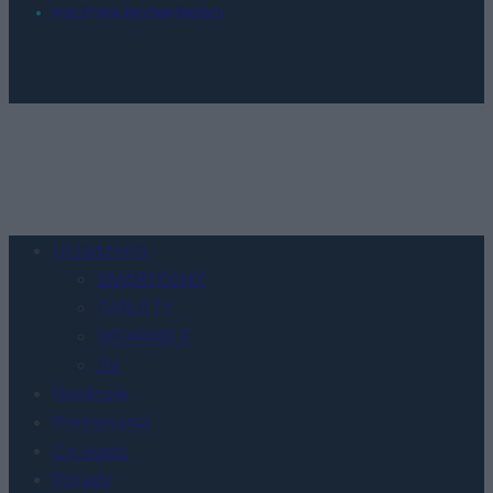
POLITYKA PRYWATNOŚCI
Urządzenia
SMARTFONY
TABLETY
WEARABLE
TV
Recenzje
Porównania
Co kupić
Porady