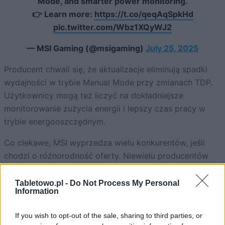
Mode, and smarter power monitoring.
👉 Learn more:
https://t.co/qeqAqSpkHd
pic.twitter.com/Wbz1XQyWJ2
— MSI Gaming (@msigaming)
July 25, 2025
Producent chwali się, że aktualizacje eliminują spadki
wydajności w trybie Manual Mode przy zmianach TDP.
Użytkownicy mogą też liczyć na dokładniejsze
monitorowanie zużycia energii i lepszy czas pracy w
trybie energooszczędnym.
Co ciekawe, MSI wyprzedza wielu konkurentów, jeśli
chodzi o różnorodność oferty. Niewielu producentów
handheldów decyduje się na wypuszczenie tej samej
konstrukcji z dwoma zupełnie różnymi procesorami.
Tabletowo.pl -
Do Not Process My Personal
Information
Rywalizacja z
Asusem ROG Ally X
czy
Lenovo Legion Go
nabiera więc nowego tempa. Czy MSI ma szansę
If you wish to opt-out of the sale, sharing to third parties, or
odrobić straty?