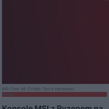
MSI Claw A8 (Źródło: Tom's Hardware)
GAMING
Konsole MSI z Ryzenem na