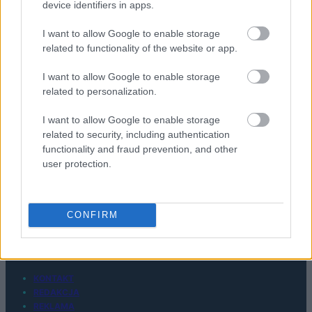
device identifiers in apps.
Piotr Bukański
Fan niemal wszystkiego związanego z technologią, a w
I want to allow Google to enable storage
related to functionality of the website or app.
szczególności urządzeń wearable. Możecie tu trafić na
moje recenzje zegarków i smartwatchy, ale też innego
I want to allow Google to enable storage
sprzętu.
related to personalization.
I want to allow Google to enable storage
related to security, including authentication
functionality and fraud prevention, and other
user protection.
© 2026 Tabletowo.pl. Wszelkie prawa zastrzeżone. K
CONFIRM
KONTAKT
REDAKCJA
REKLAMA