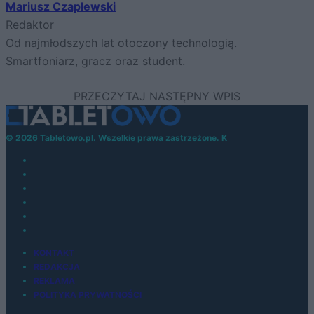
Mariusz Czaplewski
Redaktor
Od najmłodszych lat otoczony technologią.
Smartfoniarz, gracz oraz student.
© 2026 Tabletowo.pl. Wszelkie prawa zastrzeżone. K
KONTAKT
REDAKCJA
REKLAMA
POLITYKA PRYWATNOŚCI