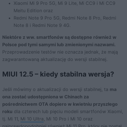
Xiaomi Mi 9 Pro 5G, Mi 9 Lite, Mi CC9 i Mi CC9
Meitu Edition oraz
Redmi Note 9 Pro 5G, Redmi Note 8 Pro, Redmi
Note 8 i Redmi Note 9 4G.
Niektóre z ww. smartfonów są dostępne również w
Polsce pod tymi samymi lub zmienionymi nazwami.
Przeprowadzenie testów nie oznacza jednak, że mają
zagwarantowaną aktualizację do wersji stabilnej.
MIUI 12.5 – kiedy stabilna wersja?
Jeśli mówimy o aktualizacji do wersji stabilnej, ta
ma
ona zostać udostępniona w Chinach za
pośrednictwem OTA dopiero w kwietniu przyszłego
roku
dla czterech lub pięciu modeli smartfonów Xiaomi,
tj. Mi 11,
Mi 10 Ultra
, Mi 10 Pro i Mi 10 oraz
najprawdopodobniej również Mi 11 Pro, który nie został