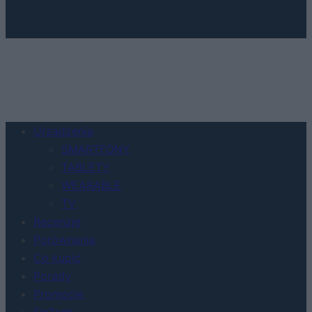
Urządzenia
SMARTFONY
TABLETY
WEARABLE
TV
Recenzje
Porównania
Co kupić
Porady
Promocje