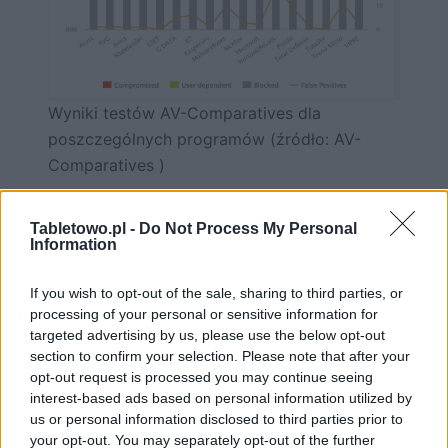
Wyniki testów AV-Comparatives dla
poszczególnych programów (źródło: AV-
Comparatives )
W poprzednich testach Microsoft Defender cechował się
Tabletowo.pl -
Do Not Process My Personal
idealnymi wynikami. Często wynosiły one po 100%
Information
skuteczności oraz 0 fałszywych alarmów, dlatego nagłe
pogorszenie tych wyników może martwić
If you wish to opt-out of the sale, sharing to third parties, or
użytkowników.
processing of your personal or sensitive information for
targeted advertising by us, please use the below opt-out
ZOBACZ RÓWNIEŻ
section to confirm your selection. Please note that after your
opt-out request is processed you may continue seeing
interest-based ads based on personal information utilized by
us or personal information disclosed to third parties prior to
your opt-out. You may separately opt-out of the further