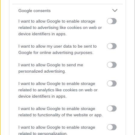
Fan niemal wszystkiego związanego z technologią, a w
szczególności urządzeń wearable. Możecie tu trafić na
Google consents
moje recenzje zegarków i smartwatchy, ale też innego
I want to allow Google to enable storage
sprzętu.
related to advertising like cookies on web or
device identifiers in apps.
I want to allow my user data to be sent to
Google for online advertising purposes.
© 2026 Tabletowo.pl. Wszelkie prawa zastrzeżone. K
I want to allow Google to send me
personalized advertising.
I want to allow Google to enable storage
related to analytics like cookies on web or
device identifiers in apps.
KONTAKT
I want to allow Google to enable storage
REDAKCJA
related to functionality of the website or app.
REKLAMA
POLITYKA PRYWATNOŚCI
I want to allow Google to enable storage
related to personalization.