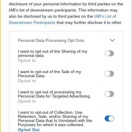
disclosure of your personal information by third parties on the
Termostat Aqara nareszcie dostępny w Europie
IAB’s list of downstream participants. This information may
also be disclosed by us to third parties on the
IAB’s List of
Via
Downstream Participants
that may further disclose it to other
third parties.
Neowin
Źródło
Please note that this website/app uses one or more Google
Personal Data Processing Opt Outs
AV Comparatives
services and may gather and store information including but
not limited to your visit or usage behaviour. You may click to
I want to opt-out of the Sharing of my
personal data.
grant or deny consent to Google and its third-party tags to
Opted In
Dodaj
Tabletowo
jako preferowane źródło w
use your data for below specified purposes in below Google
Google
consent section.
I want to opt-out of the Sale of my
Nasze artykuły będą częściej pojawiać się w Twoich wynikach
Personal Data.
Opted In
Udostępnij
Udostępnij
Udostępnij
Udostępnij
I want to opt-out of processing my
Personal Data for Targeted Advertising.
Opted In
I want to opt-out of Collection, Use,
Retention, Sale, and/or Sharing of my
Personal Data that Is Unrelated with the
Piotr Bukański
Purposes for which it was collected.
Opted Out