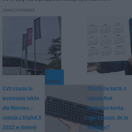
ZOBACZ RÓWNIEŻ
7
Ocena
Cyfryzacja to
Oferty na kartę z
wyzwanie także
usługą Rok
dla Niemiec –
ważności konta.
relacja z Digital X
Jak włączyć, ile to
2022 w Kolonii
kosztuje?