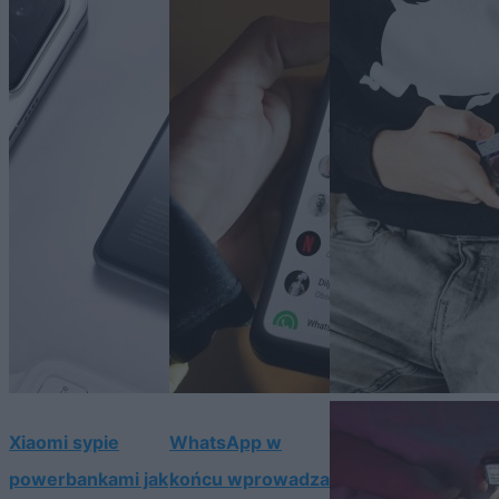
Xiaomi sypie
WhatsApp w
powerbankami jak
końcu wprowadza