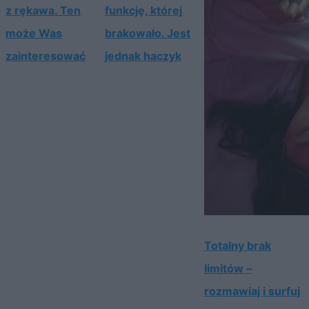
z rękawa. Ten
funkcję, której
może Was
brakowało. Jest
zainteresować
jednak haczyk
Totalny brak
limitów –
rozmawiaj i surfuj