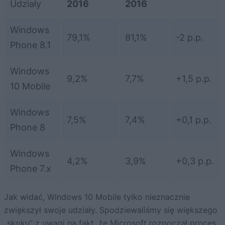
Udziały
2016
2016
Windows
79,1%
81,1%
-2 p.p.
Phone 8.1
Windows
9,2%
7,7%
+1,5 p.p.
10 Mobile
Windows
7,5%
7,4%
+0,1 p.p.
Phone 8
Windows
4,2%
3,9%
+0,3 p.p.
Phone 7.x
Jak widać, Windows 10 Mobile tylko nieznacznie
zwiększył swoje udziały. Spodziewaliśmy się większego
„skoku” z uwagi na fakt, że
Microsoft rozpoczął proces