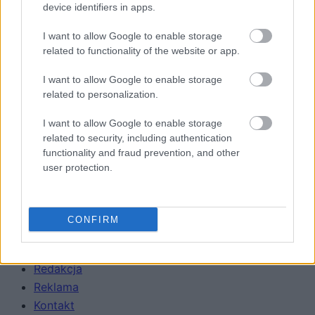
device identifiers in apps.
SMARTFONY
TABLETY
I want to allow Google to enable storage
WEARABLE
related to functionality of the website or app.
TV
I want to allow Google to enable storage
Recenzje
related to personalization.
Porównania
Co kupić
I want to allow Google to enable storage
related to security, including authentication
Porady
functionality and fraud prevention, and other
Promocje
user protection.
FinTech
Hardware PC
Moto
CONFIRM
Gaming
AI
Redakcja
Reklama
Kontakt