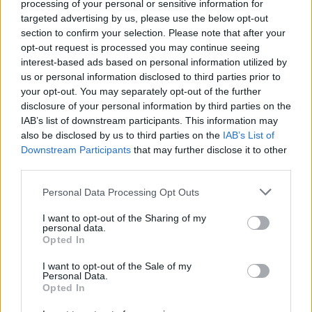
processing of your personal or sensitive information for
targeted advertising by us, please use the below opt-out
section to confirm your selection. Please note that after your
opt-out request is processed you may continue seeing
interest-based ads based on personal information utilized by
us or personal information disclosed to third parties prior to
your opt-out. You may separately opt-out of the further
disclosure of your personal information by third parties on the
IAB’s list of downstream participants. This information may
Urządzenia
also be disclosed by us to third parties on the
IAB’s List of
Downstream Participants
that may further disclose it to other
SMARTFONY
third parties.
TABLETY
WEARABLE
Please note that this website/app uses one or more Google
Personal Data Processing Opt Outs
services and may gather and store information including but
TV
not limited to your visit or usage behaviour. You may click to
I want to opt-out of the Sharing of my
Recenzje
personal data.
grant or deny consent to Google and its third-party tags to
Opted In
Porównania
use your data for below specified purposes in below Google
Co kupić
consent section.
I want to opt-out of the Sale of my
Personal Data.
Porady
Opted In
Promocje