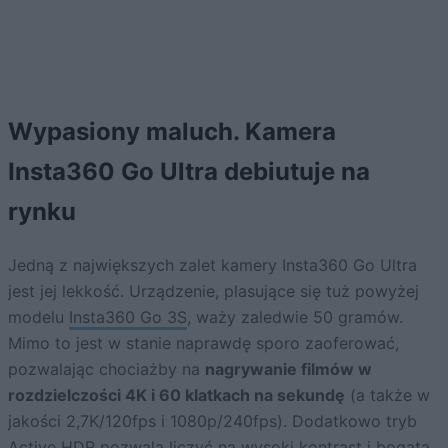
Wypasiony maluch. Kamera
Insta360 Go Ultra debiutuje na
rynku
Jedną z największych zalet kamery Insta360 Go Ultra
jest jej lekkość. Urządzenie, plasujące się tuż powyżej
modelu
Insta360 Go 3S
, waży zaledwie 50 gramów.
Mimo to jest w stanie naprawdę sporo zaoferować,
pozwalając chociażby na
nagrywanie filmów w
rozdzielczości 4K i 60 klatkach na sekundę
(a także w
jakości 2,7K/120fps i 1080p/240fps). Dodatkowo tryb
Active HDR pozwala liczyć na wysoki kontrast i bogatą