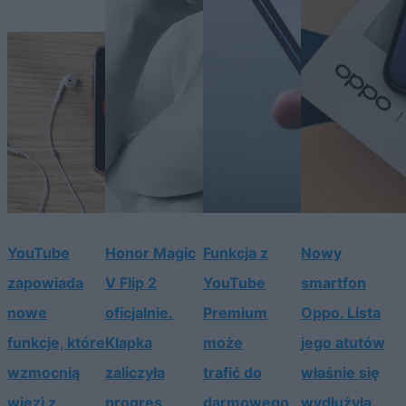
YouTube
Honor Magic
Funkcja z
Nowy
zapowiada
V Flip 2
YouTube
smartfon
nowe
oficjalnie.
Premium
Oppo. Lista
funkcje, które
Klapka
może
jego atutów
wzmocnią
zaliczyła
trafić do
właśnie się
więzi z
progres
darmowego
wydłużyła