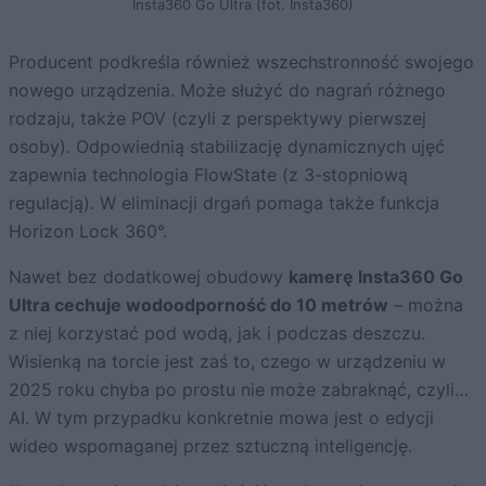
Insta360 Go Ultra (fot. Insta360)
Producent podkreśla również wszechstronność swojego
nowego urządzenia. Może służyć do nagrań różnego
rodzaju, także POV (czyli z perspektywy pierwszej
osoby). Odpowiednią stabilizację dynamicznych ujęć
zapewnia technologia FlowState (z 3-stopniową
regulacją). W eliminacji drgań pomaga także funkcja
Horizon Lock 360°.
Nawet bez dodatkowej obudowy
kamerę Insta360 Go
Ultra cechuje wodoodporność do 10 metrów
– można
z niej korzystać pod wodą, jak i podczas deszczu.
Wisienką na torcie jest zaś to, czego w urządzeniu w
2025 roku chyba po prostu nie może zabraknąć, czyli…
AI. W tym przypadku konkretnie mowa jest o edycji
wideo wspomaganej przez sztuczną inteligencję.