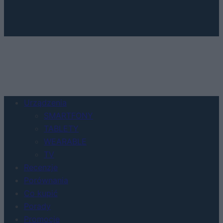
Urządzenia
SMARTFONY
TABLETY
WEARABLE
TV
Recenzje
Porównania
Co kupić
Porady
Promocje