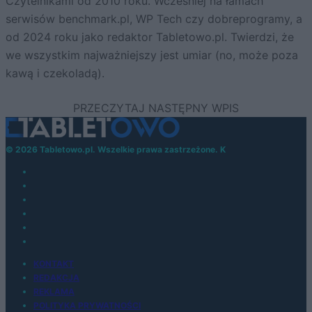
Czytelnikami od 2010 roku. Wcześniej na łamach
serwisów benchmark.pl, WP Tech czy dobreprogramy, a
od 2024 roku jako redaktor Tabletowo.pl. Twierdzi, że
we wszystkim najważniejszy jest umiar (no, może poza
kawą i czekoladą).
© 2026 Tabletowo.pl. Wszelkie prawa zastrzeżone. K
KONTAKT
REDAKCJA
REKLAMA
POLITYKA PRYWATNOŚCI