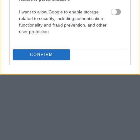
Zacznij pisać, żeby zobaczyć wyniki lub przyciśnij ESC,
I want to allow Google to enable storage
by zamknąć
related to security, including authentication
ZOBACZ WSZYSTKIE WYNIKI
functionality and fraud prevention, and other
user protection.
SUBSCRIBE
CONFIRM
A customizable modal perfect for newsletters
[mc4wp_form id="496"]