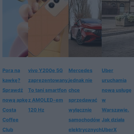
Pora na
vivo Y200e 5G
Mercedes
Uber
kawkę?
zaprezentowany.
jednak nie
uruchamia
Sprawdź
To tani smartfon
chce
nową usługę
nową apkę
z AMOLED-em
sprzedawać
w
Costa
120 Hz
wyłącznie
Warszawie.
Coffee
samochodów
Jak działa
Club
elektrycznych
UberX