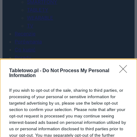
SMARTFONY
TABLETY
WEARABLE
TV
Recenzje
Porównania
Co kupić
Porady
Promocje
Tabletowo.pl -
Do Not Process My Personal
FinTech
Information
Hardware PC
Moto
If you wish to opt-out of the sale, sharing to third parties, or
processing of your personal or sensitive information for
Gaming
targeted advertising by us, please use the below opt-out
AI
section to confirm your selection. Please note that after your
Redakcja
opt-out request is processed you may continue seeing
Reklama
interest-based ads based on personal information utilized by
Kontakt
us or personal information disclosed to third parties prior to
your opt-out. You may separately opt-out of the further