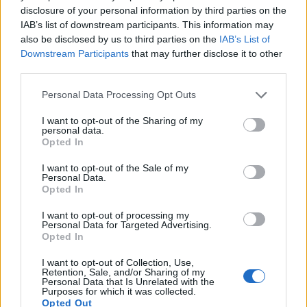
disclosure of your personal information by third parties on the
IAB’s list of downstream participants. This information may
also be disclosed by us to third parties on the
IAB’s List of
Downstream Participants
that may further disclose it to other
third parties.
Please note that this website/app uses one or more Google
Personal Data Processing Opt Outs
services and may gather and store information including but
not limited to your visit or usage behaviour. You may click to
I want to opt-out of the Sharing of my
personal data.
grant or deny consent to Google and its third-party tags to
Opted In
use your data for below specified purposes in below Google
Urządzenia
consent section.
I want to opt-out of the Sale of my
SMARTFONY
Personal Data.
Opted In
TABLETY
WEARABLE
I want to opt-out of processing my
Personal Data for Targeted Advertising.
TV
Opted In
Recenzje
Porównania
I want to opt-out of Collection, Use,
Retention, Sale, and/or Sharing of my
Co kupić
Personal Data that Is Unrelated with the
Purposes for which it was collected.
Porady
Opted Out