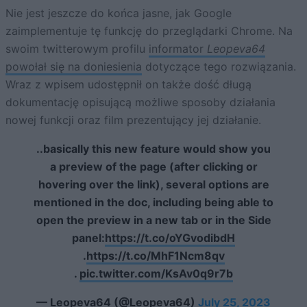
Nie jest jeszcze do końca jasne, jak Google
zaimplementuje tę funkcję do przeglądarki Chrome. Na
swoim twitterowym profilu
informator
Leopeva64
powołał się na doniesienia
dotyczące tego rozwiązania.
Wraz z wpisem udostępnił on także dość długą
dokumentację opisującą możliwe sposoby działania
nowej funkcji oraz film prezentujący jej działanie.
..basically this new feature would show you
a preview of the page (after clicking or
hovering over the link), several options are
mentioned in the doc, including being able to
open the preview in a new tab or in the Side
panel:
https://t.co/oYGvodibdH
.
https://t.co/MhF1Ncm8qv
.
pic.twitter.com/KsAv0q9r7b
— Leopeva64 (@Leopeva64)
July 25, 2023