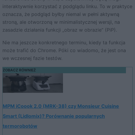
interaktywnie korzystać z podglądu linku. To w praktyce
oznacza, że podgląd byłby niemal w pełni aktywną
stroną, ale otworzoną w minimalistycznej wersji, na
zasadzie działania funkcji „obraz w obrazie” (PiP).
Nie ma jeszcze konkretnego terminu, kiedy ta funkcja
może trafić do Chrome. Póki co wiadomo, że jest ona
we wczesnej fazie testów.
ZOBACZ RÓWNIEŻ
MPM iCoook 2.0 (MRK-38) czy Monsieur Cuisine
Smart (Lidlomix)? Porównanie popularnych
termorobotów