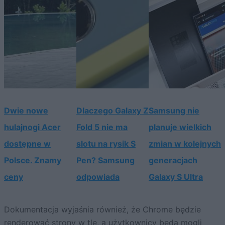
Dwie nowe
Dlaczego Galaxy Z
Samsung nie
hulajnogi Acer
Fold 5 nie ma
planuje wielkich
dostępne w
slotu na rysik S
zmian w kolejnych
Polsce. Znamy
Pen? Samsung
generacjach
ceny
odpowiada
Galaxy S Ultra
Dokumentacja wyjaśnia również, że Chrome będzie
renderować strony w tle, a użytkownicy będą mogli