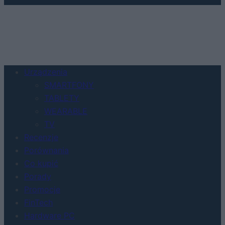
Urządzenia
SMARTFONY
TABLETY
WEARABLE
TV
Recenzje
Porównania
Co kupić
Porady
Promocje
FinTech
Hardware PC