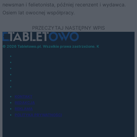
newsman i felietonista, później recenzent i wydawca.
Osiem lat owocnej współpracy.
© 2026 Tabletowo.pl. Wszelkie prawa zastrzeżone. K
KONTAKT
REDAKCJA
REKLAMA
POLITYKA PRYWATNOŚCI