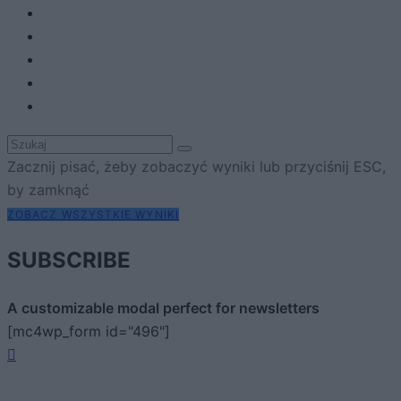
Zacznij pisać, żeby zobaczyć wyniki lub przyciśnij ESC,
by zamknąć
ZOBACZ WSZYSTKIE WYNIKI
SUBSCRIBE
A customizable modal perfect for newsletters
[mc4wp_form id="496"]