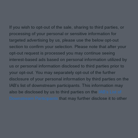
Tabletowo.pl -
Do Not Process My Personal
Information
If you wish to opt-out of the sale, sharing to third parties, or
processing of your personal or sensitive information for
targeted advertising by us, please use the below opt-out
section to confirm your selection. Please note that after your
opt-out request is processed you may continue seeing
interest-based ads based on personal information utilized by
us or personal information disclosed to third parties prior to
your opt-out. You may separately opt-out of the further
disclosure of your personal information by third parties on the
IAB’s list of downstream participants. This information may
also be disclosed by us to third parties on the
IAB’s List of
Downstream Participants
that may further disclose it to other
third parties.
Please note that this website/app uses one or more Google
Personal Data Processing Opt Outs
services and may gather and store information including but
not limited to your visit or usage behaviour. You may click to
I want to opt-out of the Sharing of my
personal data.
grant or deny consent to Google and its third-party tags to
Opted In