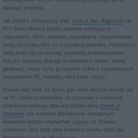
eskalacji projektu.
Jak szybko zobaczymy więc
God of War: Ragnarok
na
PC? Santa Monica Studio udzieliła wymijającej
odpowiedzi. Moim zdaniem, poczekamy zdecydowanie
mniej niż cztery lata od oryginalnej premiery. PlayStation
dalej skupi się na mocnej, czasowej ekskluzywności.
Gdy już wszyscy zagrają na konsolach starej i nowej
generacji, wtedy Sony przypomni sobie o posiadaczach
komputerów PC. Niestety, taka kolej rzeczy.
Prawda jest taka, że sporo gier musi jeszcze ukazać się
na PC, zanim przejdziemy do rozmowy o kolejnych
podróżach Kratosa.
Marvel’s Spider-Man,
Ghost of
Tsushima
czy wreszcie
Bloodborne
. Następnym
wydaniem będzie
Uncharted: Legacy of Thieves
Collection
, lecz tutaj datę premiery znamy tylko dla
PlayStation 5 – już 28 stycznia!