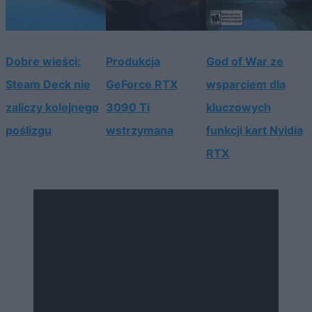
Dobre wieści:
Produkcja
God of War ze
Steam Deck nie
GeForce RTX
wsparciem dla
zaliczy kolejnego
3090 Ti
kluczowych
poślizgu
wstrzymana
funkcji kart Nvidia
RTX