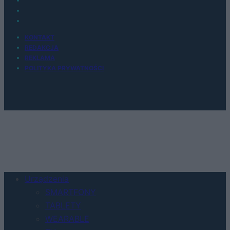
KONTAKT
REDAKCJA
REKLAMA
POLITYKA PRYWATNOŚCI
Urządzenia
SMARTFONY
TABLETY
WEARABLE