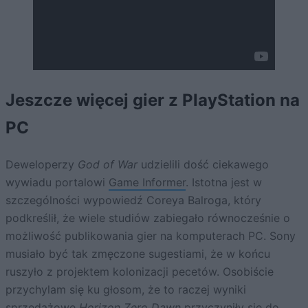
Jeszcze więcej gier z PlayStation na
PC
Deweloperzy
God of War
udzielili dość ciekawego
wywiadu portalowi
Game Informer
. Istotna jest w
szczególności wypowiedź Coreya Balroga, który
podkreślił, że wiele studiów zabiegało równocześnie o
możliwość publikowania gier na komputerach PC. Sony
musiało być tak zmęczone sugestiami, że w końcu
ruszyło z projektem kolonizacji pecetów. Osobiście
przychylam się ku głosom, że to raczej wyniki
sprzedażowe
Horizon Zero Dawn
przyczyniły się do