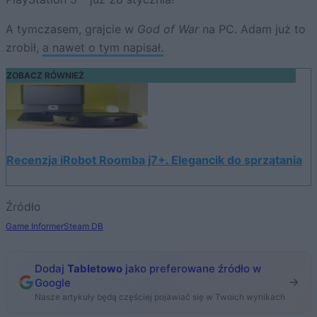
A tymczasem, grajcie w
God of War
na PC. Adam już to
zrobił,
a nawet o tym napisał.
ZOBACZ RÓWNIEŻ
Recenzja iRobot Roomba j7+. Elegancik do sprzątania
Źródło
Game Informer
Steam DB
Dodaj
Tabletowo
jako preferowane źródło w
Google
Nasze artykuły będą częściej pojawiać się w Twoich wynikach