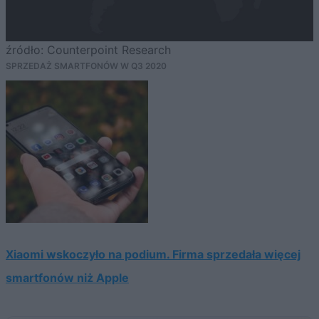
źródło: Counterpoint Research
SPRZEDAŻ SMARTFONÓW W Q3 2020
Xiaomi wskoczyło na podium. Firma sprzedała więcej
smartfonów niż Apple