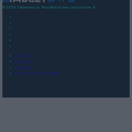
© 2026 Tabletowo.pl. Wszelkie prawa zastrzeżone. K
KONTAKT
REDAKCJA
REKLAMA
POLITYKA PRYWATNOŚCI