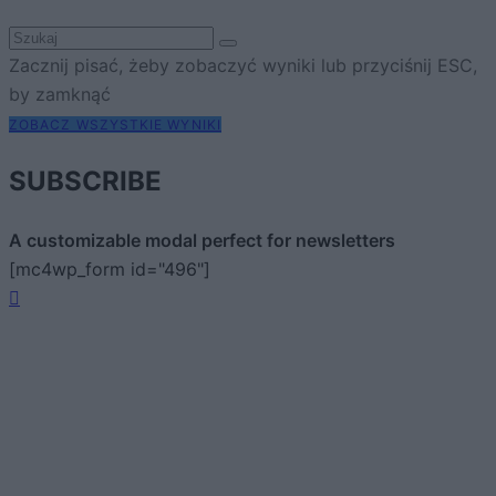
Zacznij pisać, żeby zobaczyć wyniki lub przyciśnij ESC,
by zamknąć
ZOBACZ WSZYSTKIE WYNIKI
SUBSCRIBE
A customizable modal perfect for newsletters
[mc4wp_form id="496"]