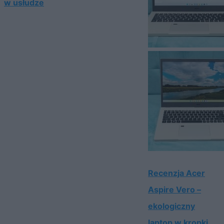
w usłudze
Recenzja Acer
Aspire Vero –
ekologiczny
laptop w kropki