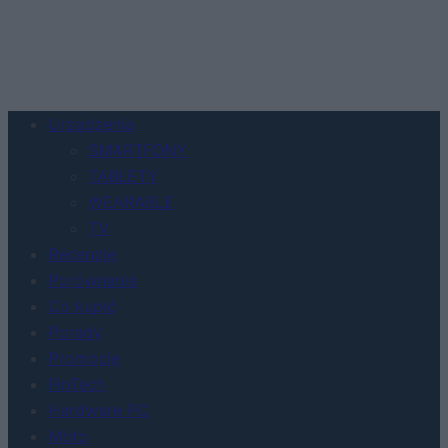
Urządzenia
SMARTFONY
TABLETY
WEARABLE
TV
Recenzje
Porównania
Co kupić
Porady
Promocje
FinTech
Hardware PC
Moto