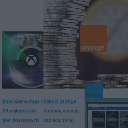
7
Ocena
Xbox Game Pass –
Klienci Orange
35 najlepszych
dostaną więcej i
gier dostępnych
zapłacą mniej