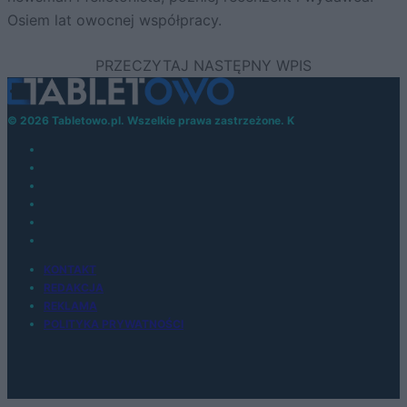
Osiem lat owocnej współpracy.
© 2026 Tabletowo.pl. Wszelkie prawa zastrzeżone. K
KONTAKT
REDAKCJA
REKLAMA
POLITYKA PRYWATNOŚCI