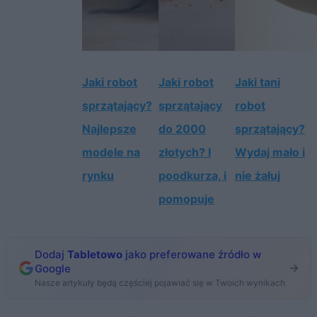
Jaki robot
Jaki robot
Jaki tani
sprzątający?
sprzątający
robot
Najlepsze
do 2000
sprzątający?
modele na
złotych? I
Wydaj mało i
rynku
poodkurza, i
nie żałuj
pomopuje
Dodaj
Tabletowo
jako preferowane źródło w
Google
Nasze artykuły będą częściej pojawiać się w Twoich wynikach