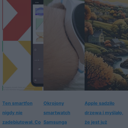
Ten smartfon
Okrojony
Apple sadziło
nigdy nie
smartwatch
drzewa i myślało,
zadebiutował. Co
Samsunga
że jest już