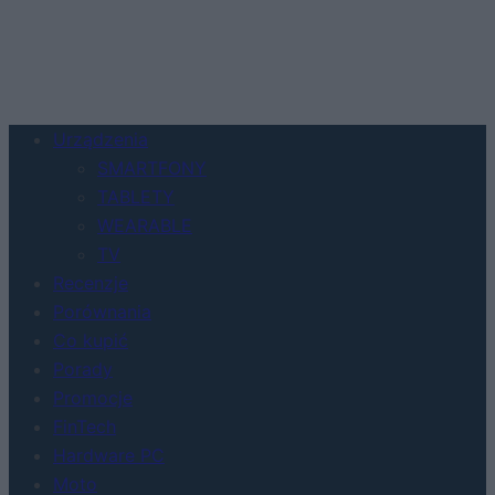
Urządzenia
SMARTFONY
TABLETY
WEARABLE
TV
Recenzje
Porównania
Co kupić
Porady
Promocje
FinTech
Hardware PC
Moto