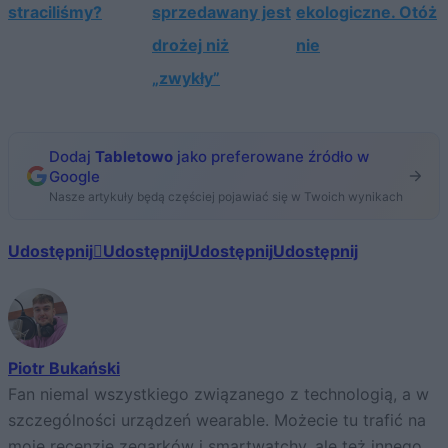
straciliśmy?
sprzedawany jest
ekologiczne. Otóż
drożej niż
nie
„zwykły”
Dodaj
Tabletowo
jako preferowane źródło w
Google
Nasze artykuły będą częściej pojawiać się w Twoich wynikach
Udostępnij
Udostępnij
Udostępnij
Udostępnij
Piotr Bukański
Fan niemal wszystkiego związanego z technologią, a w
szczególności urządzeń wearable. Możecie tu trafić na
moje recenzje zegarków i smartwatchy, ale też innego