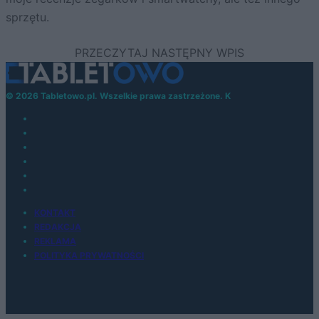
sprzętu.
© 2026 Tabletowo.pl. Wszelkie prawa zastrzeżone. K
KONTAKT
REDAKCJA
REKLAMA
POLITYKA PRYWATNOŚCI