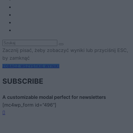
Zacznij pisać, żeby zobaczyć wyniki lub przyciśnij ESC,
by zamknąć
ZOBACZ WSZYSTKIE WYNIKI
SUBSCRIBE
A customizable modal perfect for newsletters
[mc4wp_form id="496"]