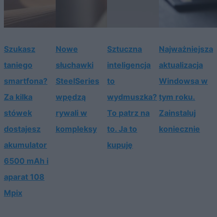
Szukasz
Nowe
Sztuczna
Najważniejsza
taniego
słuchawki
inteligencja
aktualizacja
smartfona?
SteelSeries
to
Windowsa w
Za kilka
wpędzą
wydmuszka?
tym roku.
stówek
rywali w
To patrz na
Zainstaluj
dostajesz
kompleksy
to. Ja to
koniecznie
akumulator
kupuję
6500 mAh i
aparat 108
Mpix