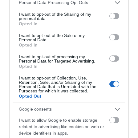
Please note that this website/app uses one or more Google
SMARTFONY
Personal Data Processing Opt Outs
services and may gather and store information including but
TABLETY
not limited to your visit or usage behaviour. You may click to
I want to opt-out of the Sharing of my
WEARABLE
personal data.
grant or deny consent to Google and its third-party tags to
Opted In
TV
use your data for below specified purposes in below Google
consent section.
Recenzje
I want to opt-out of the Sale of my
Personal Data.
Porównania
Opted In
Co kupić
I want to opt-out of processing my
Porady
Personal Data for Targeted Advertising.
Promocje
Opted In
FinTech
I want to opt-out of Collection, Use,
Hardware PC
Retention, Sale, and/or Sharing of my
Personal Data that Is Unrelated with the
Moto
Purposes for which it was collected.
Opted Out
Gaming
AI
Google consents
Redakcja
I want to allow Google to enable storage
Reklama
related to advertising like cookies on web or
Kontakt
device identifiers in apps.