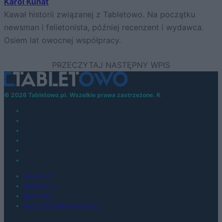
Karol Kunat
Kawał historii związanej z Tabletowo. Na początku
newsman i felietonista, później recenzent i wydawca.
Osiem lat owocnej współpracy.
© 2026 Tabletowo.pl. Wszelkie prawa zastrzeżone. K
KONTAKT
REDAKCJA
REKLAMA
POLITYKA PRYWATNOŚCI