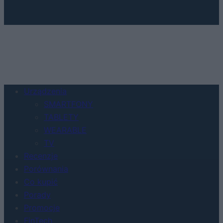
Urządzenia
SMARTFONY
TABLETY
WEARABLE
TV
Recenzje
Porównania
Co kupić
Porady
Promocje
FinTech