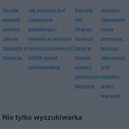
Google
Jak powinna być
Zaczęło
Amazon
popsuło
oznaczona
się:
zapowiada
ludziom
współpraca i
Orange
mega
zdjęcia
reklama w mediach
podnosi
promocję.
zapisane w
społecznościowych?
ceny w
Możesz
chmurze
UOKiK wydał
trakcie
skorzystać,
rekomendacje
umowy
jeśli
pierwszym
spełnisz
klientom
jeden
warunek
Nie tylko wyszukiwarka