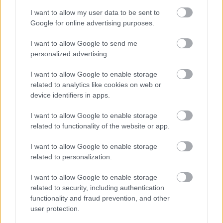
Obserwuj nas
I want to allow my user data to be sent to
Google for online advertising purposes.
I want to allow Google to send me
personalized advertising.
I want to allow Google to enable storage
related to analytics like cookies on web or
device identifiers in apps.
Zacznij pisać, żeby zobaczyć wyniki lub przyciśnij ESC,
I want to allow Google to enable storage
by zamknąć
related to functionality of the website or app.
ZOBACZ WSZYSTKIE WYNIKI
I want to allow Google to enable storage
related to personalization.
SUBSCRIBE
I want to allow Google to enable storage
related to security, including authentication
A customizable modal perfect for newsletters
functionality and fraud prevention, and other
[mc4wp_form id="496"]
user protection.