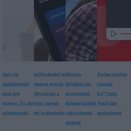
Już nie
mObywatel w
Ważna
Znów można
zadzwonisz
nowej wersji.
infolinia nie
rzucać
pod ten
Wreszcie z
przestanie
ku**ami.
numer. To zła
tym, czego
działać dzięki
YouTube
wiadomość
mi brakowało
rekordowej
wyluzował
dotacji