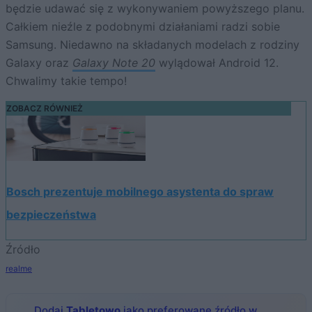
będzie udawać się z wykonywaniem powyższego planu.
Całkiem nieźle z podobnymi działaniami radzi sobie
Samsung. Niedawno na składanych modelach z rodziny
Galaxy oraz
Galaxy Note 20
wylądował Android 12.
Chwalimy takie tempo!
ZOBACZ RÓWNIEŻ
Bosch prezentuje mobilnego asystenta do spraw
bezpieczeństwa
Źródło
realme
Dodaj
Tabletowo
jako preferowane źródło w