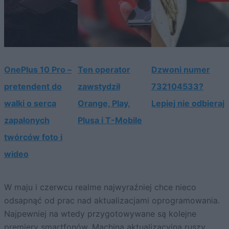
OnePlus 10 Pro –
Ten operator
Dzwoni numer
pretendent do
zawstydził
732104533?
walki o serca
Orange, Play,
Lepiej nie odbieraj
zapalonych
Plusa i T-Mobile
twórców foto i
wideo
W maju i czerwcu realme najwyraźniej chce nieco
odsapnąć od prac nad aktualizacjami oprogramowania.
Najpewniej na wtedy przygotowywane są kolejne
premiery smartfonów. Machina aktualizacyjna ruszy