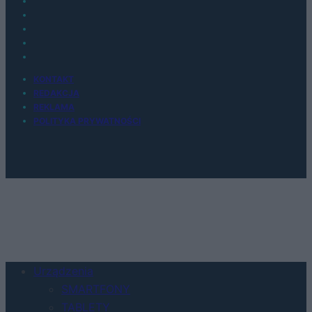
KONTAKT
REDAKCJA
REKLAMA
POLITYKA PRYWATNOŚCI
Urządzenia
SMARTFONY
TABLETY