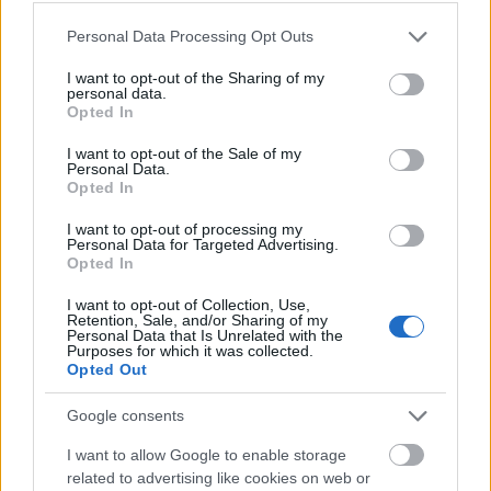
Please note that this website/app uses one or more Google
Personal Data Processing Opt Outs
services and may gather and store information including but
not limited to your visit or usage behaviour. You may click to
I want to opt-out of the Sharing of my
personal data.
grant or deny consent to Google and its third-party tags to
Opted In
use your data for below specified purposes in below Google
consent section.
I want to opt-out of the Sale of my
Personal Data.
Opted In
I want to opt-out of processing my
Personal Data for Targeted Advertising.
Opted In
I want to opt-out of Collection, Use,
Retention, Sale, and/or Sharing of my
Personal Data that Is Unrelated with the
Purposes for which it was collected.
Opted Out
Google consents
I want to allow Google to enable storage
related to advertising like cookies on web or