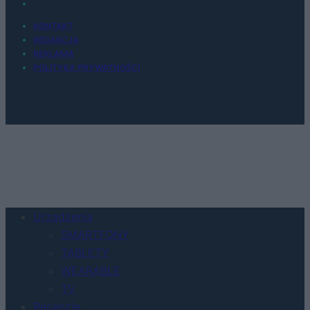
KONTAKT
REDAKCJA
REKLAMA
POLITYKA PRYWATNOŚCI
Urządzenia
SMARTFONY
TABLETY
WEARABLE
TV
Recenzje