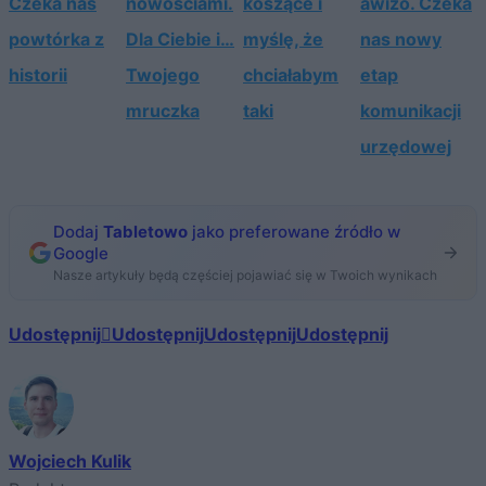
Czeka nas
nowościami.
koszące i
awizo. Czeka
powtórka z
Dla Ciebie i…
myślę, że
nas nowy
historii
Twojego
chciałabym
etap
mruczka
taki
komunikacji
urzędowej
Dodaj
Tabletowo
jako preferowane źródło w
Google
Nasze artykuły będą częściej pojawiać się w Twoich wynikach
Udostępnij
Udostępnij
Udostępnij
Udostępnij
Wojciech Kulik