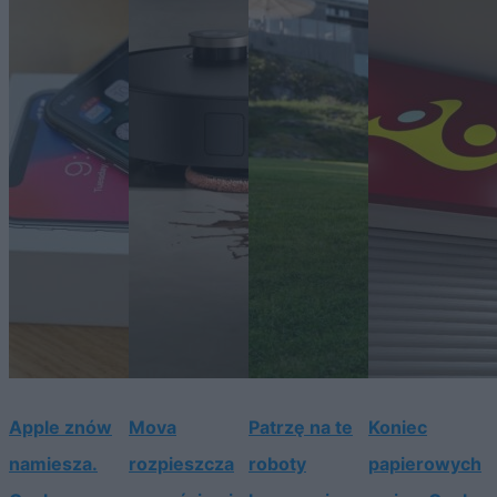
Apple znów
Mova
Patrzę na te
Koniec
namiesza.
rozpieszcza
roboty
papierowych