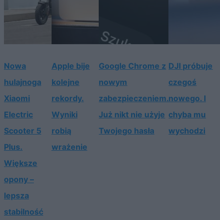
Nowa
Apple bije
Google Chrome z
DJI próbuje
hulajnoga
kolejne
nowym
czegoś
Xiaomi
rekordy.
zabezpieczeniem.
nowego. I
Electric
Wyniki
Już nikt nie użyje
chyba mu
Scooter 5
robią
Twojego hasła
wychodzi
Plus.
wrażenie
Większe
opony –
lepsza
stabilność