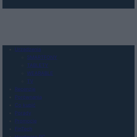
Urządzenia
SMARTFONY
TABLETY
WEARABLE
TV
Recenzje
Porównania
Co kupić
Porady
Promocje
FinTech
Hardware PC