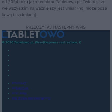
od 2024 roku jako redaktor Tabletowo.pl. Twierdzi, że
we wszystkim najważniejszy jest umiar (no, może poza
kawą i czekoladą).
© 2026 Tabletowo.pl. Wszelkie prawa zastrzeżone. K
KONTAKT
REDAKCJA
REKLAMA
POLITYKA PRYWATNOŚCI