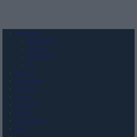
Urządzenia
SMARTFONY
TABLETY
WEARABLE
TV
Recenzje
Porównania
Co kupić
Porady
Promocje
FinTech
Hardware PC
Moto
Gaming