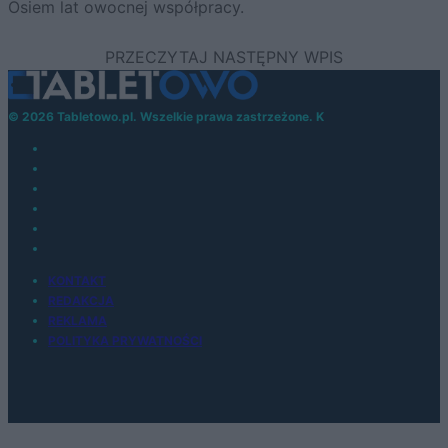
Osiem lat owocnej współpracy.
© 2026 Tabletowo.pl. Wszelkie prawa zastrzeżone. K
KONTAKT
REDAKCJA
REKLAMA
POLITYKA PRYWATNOŚCI