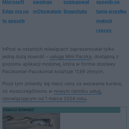
Microsoft
swojego
szpiegował
sposób na
Edge ma na
mObywatela
Snapchata
tanią wysyłkę
to sposób
małych
rzeczy
InPost w ostatnich miesiącach zaprezentował tylko
jedną dużą nowość –
usługę Mini Paczka
, dostępną z
poziomu aplikacji mobilnej, która w formie dostawy
Paczkomat-Paczkomat kosztuje 11,99 złotych.
Poza tym zmieniły się nieco ceny za wezwanie kuriera,
co wyszczególniono w
nowym cenniku usług,
obowiązującym od 1 marca 2024 roku
.
ZOBACZ RÓWNIEŻ