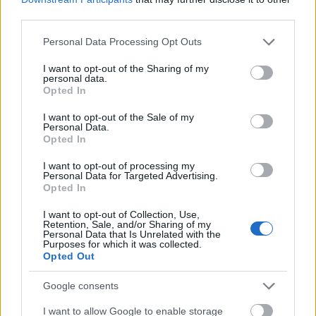
third parties.
Please note that this website/app uses one or more Google
Personal Data Processing Opt Outs
services and may gather and store information including but
not limited to your visit or usage behaviour. You may click to
I want to opt-out of the Sharing of my
personal data.
grant or deny consent to Google and its third-party tags to
Opted In
use your data for below specified purposes in below Google
consent section.
I want to opt-out of the Sale of my
Personal Data.
Opted In
I want to opt-out of processing my
Personal Data for Targeted Advertising.
Opted In
I want to opt-out of Collection, Use,
Retention, Sale, and/or Sharing of my
Personal Data that Is Unrelated with the
Purposes for which it was collected.
Opted Out
Google consents
I want to allow Google to enable storage