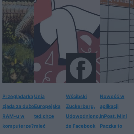
Przeglądarka
Unia
Wścibski
Nowość w
zjada za dużo
Europejska
Zuckerberg.
aplikacji
RAM-u w
też chce
Udowodniono,
InPost. Mini
komputerze?
mieć
że Facebook
Paczka to