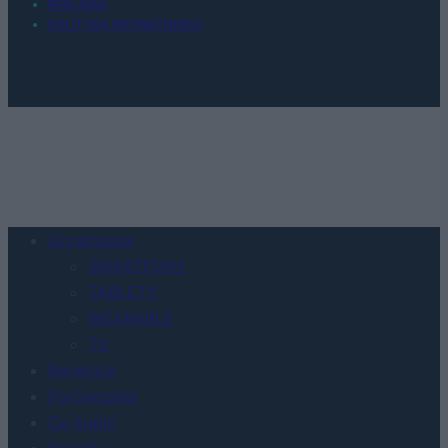
REKLAMA
POLITYKA PRYWATNOŚCI
Urządzenia
SMARTFONY
TABLETY
WEARABLE
TV
Recenzje
Porównania
Co kupić
Porady