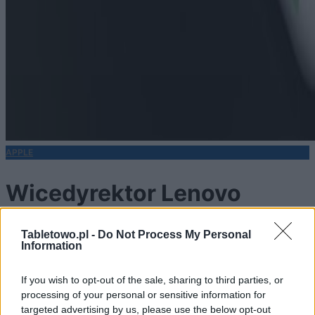
APPLE
Wicedyrektor Lenovo
potwierdza, że
Tabletowo.pl -
Do Not Process My Personal
Information
przyszłoroczny iPhone
If you wish to opt-out of the sale, sharing to third parties, or
processing of your personal or sensitive information for
będzie miał szklane plecki
targeted advertising by us, please use the below opt-out