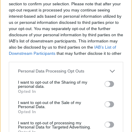
section to confirm your selection. Please note that after your
opt-out request is processed you may continue seeing
interest-based ads based on personal information utilized by
us or personal information disclosed to third parties prior to
GRZEGORZ DĄBEK
·
1 GRUDNIA 2016
your opt-out. You may separately opt-out of the further
Strona główna
disclosure of your personal information by third parties on the
Producenci
IAB’s list of downstream participants. This information may
Apple
also be disclosed by us to third parties on the
IAB’s List of
Wicedyrektor Lenovo potwierdza, że przyszłoroczny iPhone będzie miał
Downstream Participants
that may further disclose it to other
szklane plecki
third parties.
Please note that this website/app uses one or more Google
Personal Data Processing Opt Outs
Dodaj
Tabletowo
jako preferowane źródło w
services and may gather and store information including but
Google
not limited to your visit or usage behaviour. You may click to
I want to opt-out of the Sharing of my
Nasze artykuły będą częściej pojawiać się w Twoich wynikach
personal data.
grant or deny consent to Google and its third-party tags to
Opted In
use your data for below specified purposes in below Google
Zapewne zastanawiacie się, co wspólnego ma Lenovo z
consent section.
I want to opt-out of the Sale of my
Personal Data.
Apple, i jakie w ogóle pojęcie może mieć wicedyrektor
Opted In
chińskiego przedsiębiorstwa na temat przyszłorocznego
iPhone’a. Cóż, najwyraźniej ma i to całkiem spore,
I want to opt-out of processing my
Personal Data for Targeted Advertising.
ponieważ właśnie potwierdził, że koncern z Cupertino
Opted In