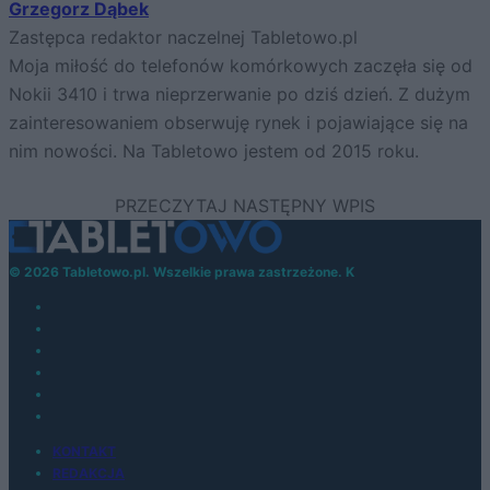
Grzegorz Dąbek
Zastępca redaktor naczelnej Tabletowo.pl
Moja miłość do telefonów komórkowych zaczęła się od
Nokii 3410 i trwa nieprzerwanie po dziś dzień. Z dużym
zainteresowaniem obserwuję rynek i pojawiające się na
nim nowości. Na Tabletowo jestem od 2015 roku.
© 2026 Tabletowo.pl. Wszelkie prawa zastrzeżone. K
KONTAKT
REDAKCJA