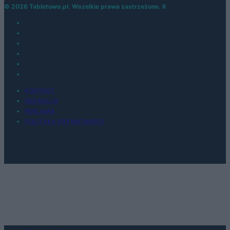
© 2026 Tabletowo.pl. Wszelkie prawa zastrzeżone. K
KONTAKT
REDAKCJA
REKLAMA
POLITYKA PRYWATNOŚCI