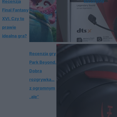
szczegóły
Recenzja
Final Fantasy
XVI. Czy to
prawie
idealna gra?
Recenzja gry
Park Beyond.
Dobra
rozgrywka…
z ogromnym
„ale”