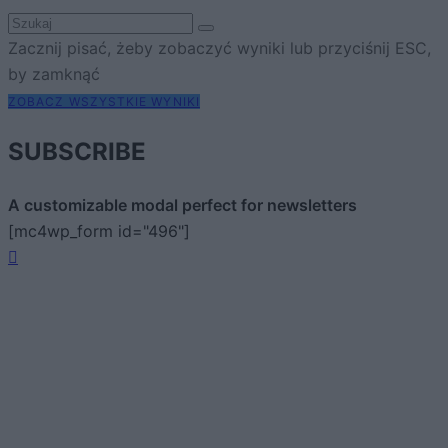
Zacznij pisać, żeby zobaczyć wyniki lub przyciśnij ESC,
by zamknąć
ZOBACZ WSZYSTKIE WYNIKI
SUBSCRIBE
A customizable modal perfect for newsletters
[mc4wp_form id="496"]