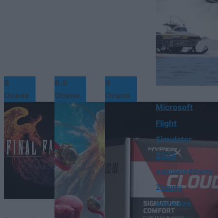
9
6.5
9
Ocena
Ocena
Ocena
Microsoft
Flight
Simulator
2024
zapowiedziany.
Znamy
pierwsze