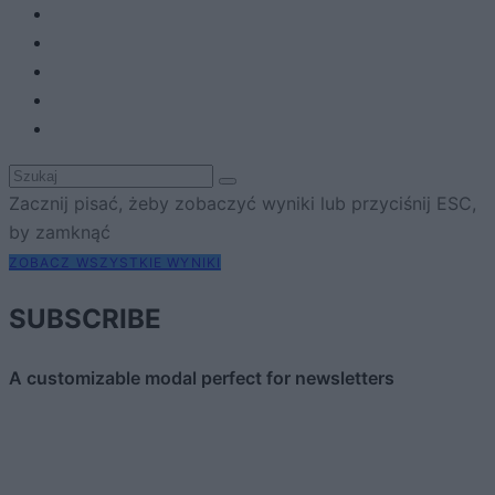
Zacznij pisać, żeby zobaczyć wyniki lub przyciśnij ESC,
by zamknąć
ZOBACZ WSZYSTKIE WYNIKI
SUBSCRIBE
A customizable modal perfect for newsletters
[mc4wp_form id="496"]