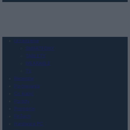
Urządzenia
SMARTFONY
TABLETY
WEARABLE
TV
Recenzje
Porównania
Co kupić
Porady
Promocje
FinTech
Hardware PC