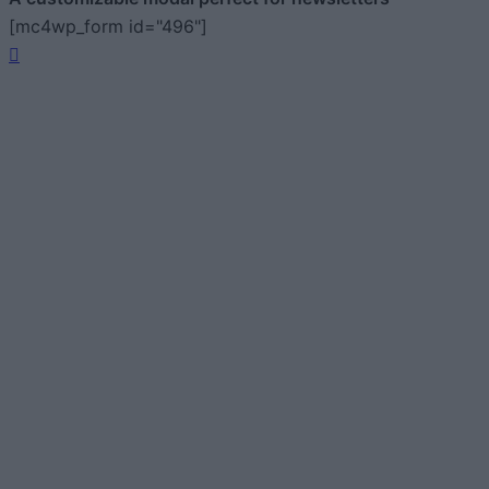
[mc4wp_form id="496"]