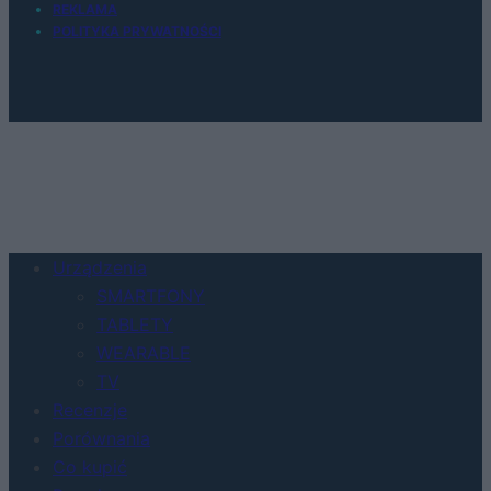
REKLAMA
POLITYKA PRYWATNOŚCI
Urządzenia
SMARTFONY
TABLETY
WEARABLE
TV
Recenzje
Porównania
Co kupić