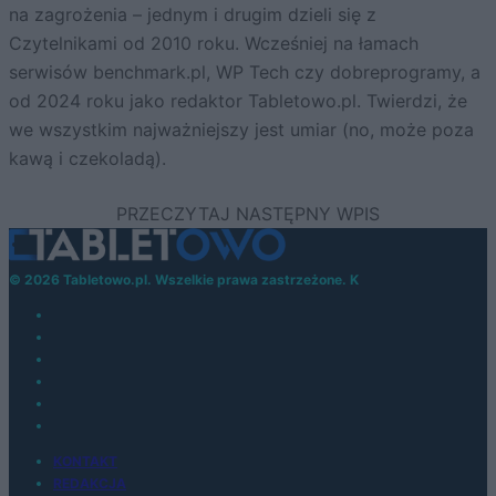
na zagrożenia – jednym i drugim dzieli się z
Czytelnikami od 2010 roku. Wcześniej na łamach
serwisów benchmark.pl, WP Tech czy dobreprogramy, a
od 2024 roku jako redaktor Tabletowo.pl. Twierdzi, że
we wszystkim najważniejszy jest umiar (no, może poza
kawą i czekoladą).
© 2026 Tabletowo.pl. Wszelkie prawa zastrzeżone. K
KONTAKT
REDAKCJA