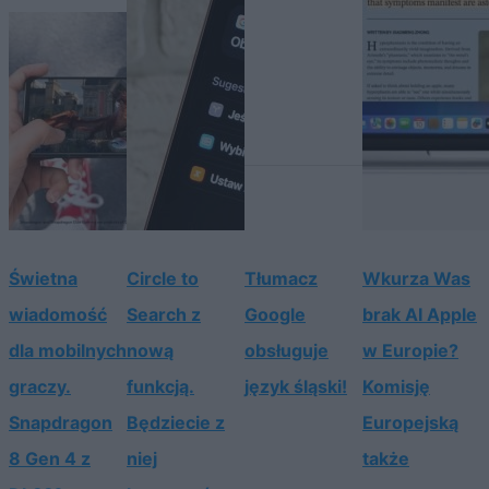
Świetna
Circle to
Tłumacz
Wkurza Was
wiadomość
Search z
Google
brak AI Apple
dla mobilnych
nową
obsługuje
w Europie?
graczy.
funkcją.
język śląski!
Komisję
Snapdragon
Będziecie z
Europejską
8 Gen 4 z
niej
także