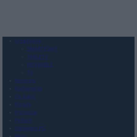
Urządzenia
SMARTFONY
TABLETY
WEARABLE
TV
Recenzje
Porównania
Co kupić
Porady
Promocje
FinTech
Hardware PC
Moto