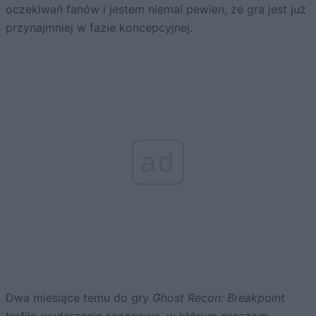
oczekiwań fanów i jestem niemal pewien, że gra jest już
przynajmniej w fazie koncepcyjnej.
ad
Dwa miesiące temu do gry
Ghost Recon: Breakpoint
trafiło
wydarzenie sezonowe
, w którym graczom