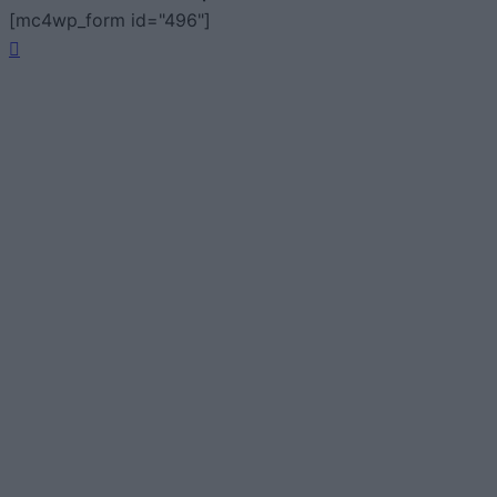
[mc4wp_form id="496"]