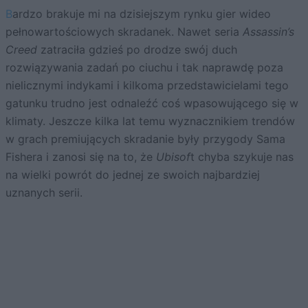
Bardzo brakuje mi na dzisiejszym rynku gier wideo
pełnowartościowych skradanek. Nawet seria
Assassin’s
Creed
zatraciła gdzieś po drodze swój duch
rozwiązywania zadań po ciuchu i tak naprawdę poza
nielicznymi indykami i kilkoma przedstawicielami tego
gatunku trudno jest odnaleźć coś wpasowującego się w
klimaty. Jeszcze kilka lat temu wyznacznikiem trendów
w grach premiujących skradanie były przygody Sama
Fishera i zanosi się na to, że
Ubisof
t chyba szykuje nas
na wielki powrót do jednej ze swoich najbardziej
uznanych serii.