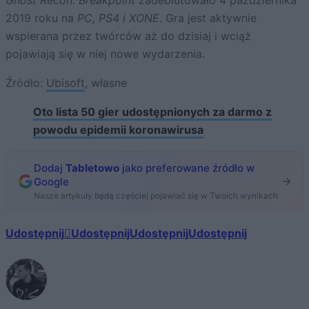
2019 roku na
PC, PS4 i XONE
. Gra jest aktywnie
wspierana przez twórców aż do dzisiaj i wciąż
pojawiają się w niej nowe wydarzenia.
Źródło:
Ubisoft
, własne
Oto lista 50 gier udostępnionych za darmo z
powodu epidemii koronawirusa
Dodaj
Tabletowo
jako preferowane źródło w
Google
Nasze artykuły będą częściej pojawiać się w Twoich wynikach
Udostępnij
Udostępnij
Udostępnij
Udostępnij