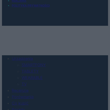
REKLAMA
POLITYKA PRYWATNOŚCI
Urządzenia
SMARTFONY
TABLETY
WEARABLE
TV
Recenzje
Porównania
Co kupić
Porady