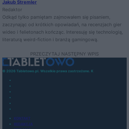
Jakub Stremler
Redaktor
Odkąd tylko pamiętam zajmowałem się pisaniem,
zaczynając od krótkich opowiadań, na recenzjach gier
wideo i felietonach kończąc. Interesuję się technologią,
literaturą weird-fiction i branżą gamingową.
© 2026 Tabletowo.pl. Wszelkie prawa zastrzeżone. K
KONTAKT
REDAKCJA