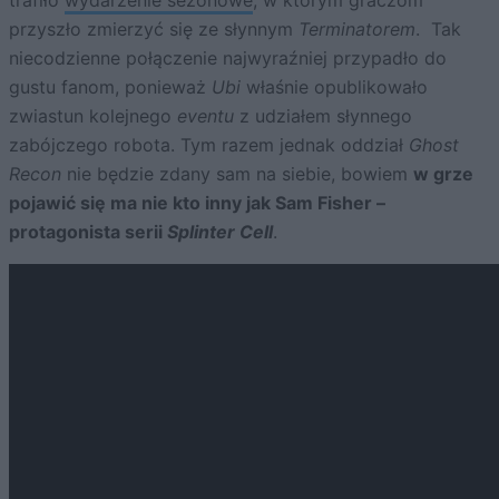
przyszło zmierzyć się ze słynnym
Terminatorem
. Tak
niecodzienne połączenie najwyraźniej przypadło do
gustu fanom, ponieważ
Ubi
właśnie opublikowało
zwiastun kolejnego
eventu
z udziałem słynnego
zabójczego robota. Tym razem jednak oddział
Ghost
Recon
nie będzie zdany sam na siebie, bowiem
w grze
pojawić się ma nie kto inny jak Sam Fisher –
protagonista serii
Splinter Cell
.