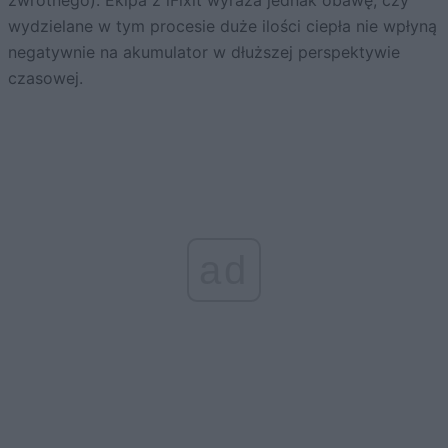
zwrotnego). Ekipa z iFixit wyraża jednak obawę, czy
wydzielane w tym procesie duże ilości ciepła nie wpłyną
negatywnie na akumulator w dłuższej perspektywie
czasowej.
ad