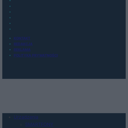
KONTAKT
REDAKCJA
REKLAMA
POLITYKA PRYWATNOŚCI
Urządzenia
SMARTFONY