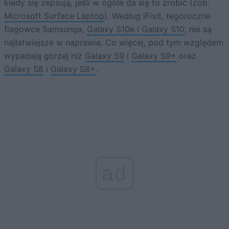
kiedy się zepsują, jeśli w ogóle da się to zrobić (zob.
Microsoft Surface Laptop
). Według iFixit, tegoroczne
flagowce Samsunga,
Galaxy S10e i Galaxy S10
, nie są
najłatwiejsze w naprawie. Co więcej, pod tym względem
wypadają gorzej niż
Galaxy S9
i
Galaxy S9+
oraz
Galaxy S8
i
Galaxy S8+
.
ad