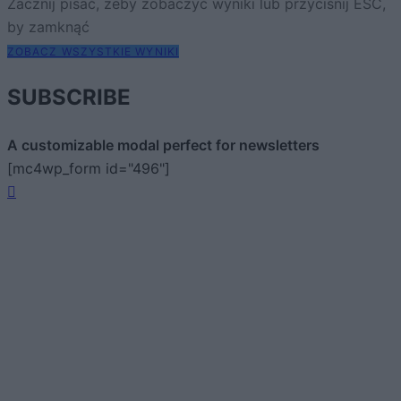
Zacznij pisać, żeby zobaczyć wyniki lub przyciśnij ESC,
by zamknąć
ZOBACZ WSZYSTKIE WYNIKI
SUBSCRIBE
A customizable modal perfect for newsletters
[mc4wp_form id="496"]