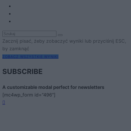
Zacznij pisać, żeby zobaczyć wyniki lub przyciśnij ESC,
by zamknąć
ZOBACZ WSZYSTKIE WYNIKI
SUBSCRIBE
A customizable modal perfect for newsletters
[mc4wp_form id="496"]