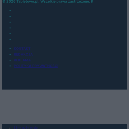
© 2026 Tabletowo.pl. Wszelkie prawa zastrzeżone. K
KONTAKT
REDAKCJA
REKLAMA
POLITYKA PRYWATNOŚCI
Urządzenia