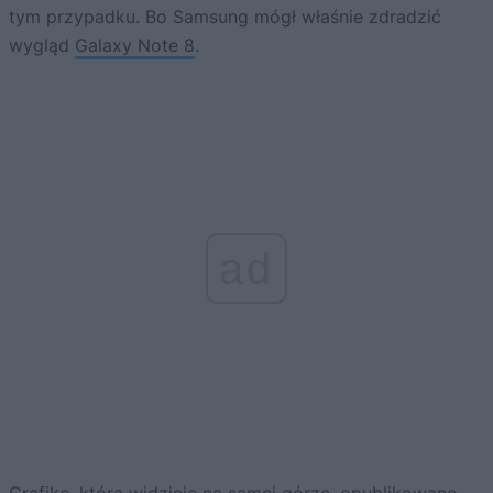
tym przypadku. Bo Samsung mógł właśnie zdradzić
wygląd
Galaxy Note 8
.
ad
Grafikę, którą widzicie na samej górze, opublikowano