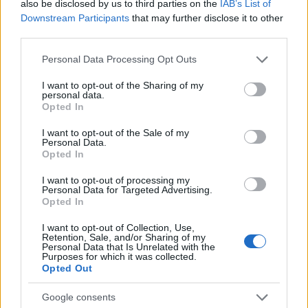
also be disclosed by us to third parties on the
IAB’s List of
Downstream Participants
that may further disclose it to other
Zacznij pisać, żeby zobaczyć wyniki lub przyciśnij ESC,
third parties.
by zamknąć
Please note that this website/app uses one or more Google
Personal Data Processing Opt Outs
ZOBACZ WSZYSTKIE WYNIKI
services and may gather and store information including but
not limited to your visit or usage behaviour. You may click to
I want to opt-out of the Sharing of my
SUBSCRIBE
personal data.
grant or deny consent to Google and its third-party tags to
Opted In
use your data for below specified purposes in below Google
consent section.
I want to opt-out of the Sale of my
A customizable modal perfect for newsletters
Personal Data.
[mc4wp_form id="496"]
Opted In
I want to opt-out of processing my
Personal Data for Targeted Advertising.
Opted In
I want to opt-out of Collection, Use,
Retention, Sale, and/or Sharing of my
Personal Data that Is Unrelated with the
Purposes for which it was collected.
Opted Out
Google consents