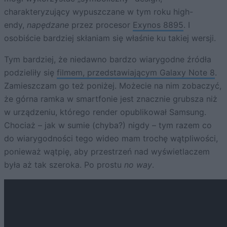
charakteryzujący wypuszczane w tym roku high-
endy,
napędzane
przez procesor
Exynos 8895
. I
osobiście bardziej skłaniam się właśnie ku takiej wersji.
Tym bardziej, że niedawno bardzo wiarygodne źródła
podzieliły się
filmem, przedstawiającym Galaxy Note 8
.
Zamieszczam go też poniżej. Możecie na nim zobaczyć,
że górna ramka w smartfonie jest znacznie grubsza niż
w urządzeniu, którego render opublikował Samsung.
Chociaż – jak w sumie (chyba?) nigdy – tym razem co
do wiarygodności tego wideo mam trochę wątpliwości,
ponieważ wątpię, aby przestrzeń nad wyświetlaczem
była aż tak szeroka. Po prostu
no way
.