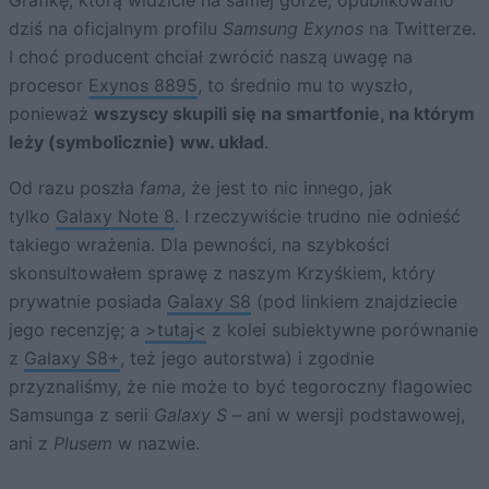
dziś na oficjalnym profilu
Samsung Exynos
na Twitterze.
I choć producent chciał zwrócić naszą uwagę na
procesor
Exynos 8895
, to średnio mu to wyszło,
ponieważ
wszyscy skupili się na smartfonie, na którym
leży (symbolicznie) ww. układ
.
Od razu poszła
fama
, że jest to nic innego, jak
tylko
Galaxy Note 8
. I rzeczywiście trudno nie odnieść
takiego wrażenia. Dla pewności, na szybkości
skonsultowałem sprawę z naszym Krzyśkiem, który
prywatnie posiada
Galaxy S8
(pod linkiem znajdziecie
jego recenzję; a
>tutaj<
z kolei subiektywne porównanie
z
Galaxy S8+
, też jego autorstwa) i zgodnie
przyznaliśmy, że nie może to być tegoroczny flagowiec
Samsunga z serii
Galaxy S
– ani w wersji podstawowej,
ani z
Plusem
w nazwie.