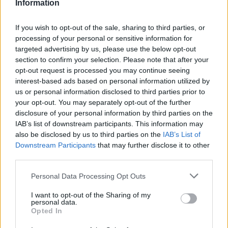
Information
Grzegorz Dąbek
If you wish to opt-out of the sale, sharing to third parties, or
Zastępca redaktor naczelnej Tabletowo.pl
processing of your personal or sensitive information for
Moja miłość do telefonów komórkowych zaczęła się od
targeted advertising by us, please use the below opt-out
Nokii 3410 i trwa nieprzerwanie po dziś dzień. Z dużym
section to confirm your selection. Please note that after your
zainteresowaniem obserwuję rynek i pojawiające się na
opt-out request is processed you may continue seeing
interest-based ads based on personal information utilized by
nim nowości. Na Tabletowo jestem od 2015 roku.
us or personal information disclosed to third parties prior to
your opt-out. You may separately opt-out of the further
disclosure of your personal information by third parties on the
IAB’s list of downstream participants. This information may
also be disclosed by us to third parties on the
IAB’s List of
© 2026 Tabletowo.pl. Wszelkie prawa zastrzeżone. K
Downstream Participants
that may further disclose it to other
third parties.
Please note that this website/app uses one or more Google
Personal Data Processing Opt Outs
services and may gather and store information including but
not limited to your visit or usage behaviour. You may click to
I want to opt-out of the Sharing of my
personal data.
grant or deny consent to Google and its third-party tags to
Opted In
use your data for below specified purposes in below Google
KONTAKT
consent section.