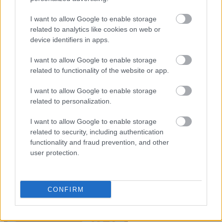
Co kupić
Porady
I want to allow Google to enable storage
Promocje
related to analytics like cookies on web or
FinTech
device identifiers in apps.
Hardware PC
I want to allow Google to enable storage
Moto
related to functionality of the website or app.
Gaming
AI
I want to allow Google to enable storage
related to personalization.
Redakcja
Reklama
I want to allow Google to enable storage
Kontakt
related to security, including authentication
functionality and fraud prevention, and other
user protection.
CONFIRM