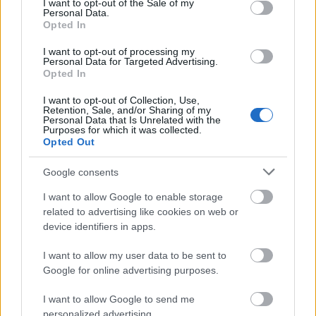
I want to opt-out of the Sale of my
REDAKCJA
Personal Data.
REKLAMA
Opted In
POLITYKA PRYWATNOŚCI
I want to opt-out of processing my
Personal Data for Targeted Advertising.
Opted In
I want to opt-out of Collection, Use,
Retention, Sale, and/or Sharing of my
Personal Data that Is Unrelated with the
Purposes for which it was collected.
Opted Out
Google consents
Urządzenia
I want to allow Google to enable storage
SMARTFONY
related to advertising like cookies on web or
TABLETY
device identifiers in apps.
WEARABLE
I want to allow my user data to be sent to
TV
Google for online advertising purposes.
Recenzje
Porównania
I want to allow Google to send me
personalized advertising.