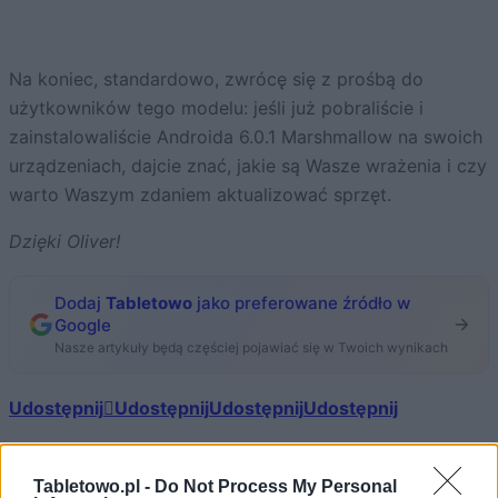
Na koniec, standardowo, zwrócę się z prośbą do
użytkowników tego modelu: jeśli już pobraliście i
zainstalowaliście Androida 6.0.1 Marshmallow na swoich
urządzeniach, dajcie znać, jakie są Wasze wrażenia i czy
warto Waszym zdaniem aktualizować sprzęt.
Dzięki Oliver!
Dodaj
Tabletowo
jako preferowane źródło w
Google
Nasze artykuły będą częściej pojawiać się w Twoich wynikach
Udostępnij
Udostępnij
Udostępnij
Udostępnij
Tabletowo.pl -
Do Not Process My Personal