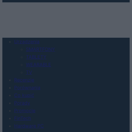
Urządzenia
SMARTFONY
TABLETY
WEARABLE
TV
Recenzje
Porównania
Co kupić
Porady
Promocje
FinTech
Hardware PC