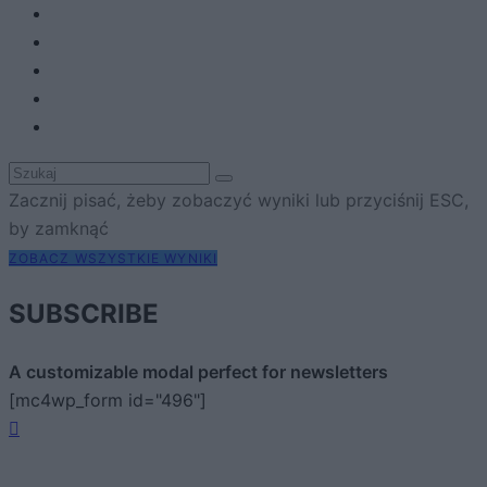
Zacznij pisać, żeby zobaczyć wyniki lub przyciśnij ESC,
by zamknąć
ZOBACZ WSZYSTKIE WYNIKI
SUBSCRIBE
A customizable modal perfect for newsletters
[mc4wp_form id="496"]