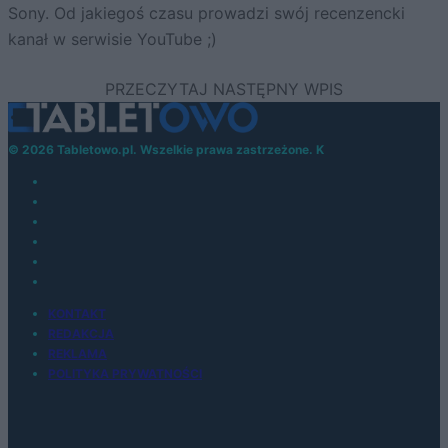
Sony. Od jakiegoś czasu prowadzi swój recenzencki
kanał w serwisie YouTube ;)
© 2026 Tabletowo.pl. Wszelkie prawa zastrzeżone. K
KONTAKT
REDAKCJA
REKLAMA
POLITYKA PRYWATNOŚCI