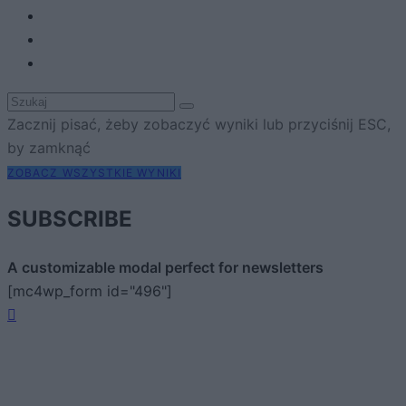
Zacznij pisać, żeby zobaczyć wyniki lub przyciśnij ESC,
by zamknąć
ZOBACZ WSZYSTKIE WYNIKI
SUBSCRIBE
A customizable modal perfect for newsletters
[mc4wp_form id="496"]