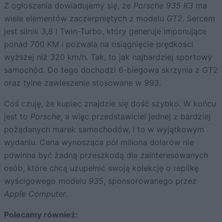
Z ogłoszenia dowiadujemy się, że
Porsche 935 K3
ma
wiele elementów zaczerpniętych z modelu
GT2
. Sercem
jest silnik 3,8 l Twin-Turbo, który generuje imponujące
ponad 700 KM i pozwala na osiągnięcie prędkości
wyższej niż 320 km/h. Tak, to jak najbardziej sportowy
samochód. Do tego dochodzi 6-biegowa skrzynia z GT2
oraz tylne zawieszenie stosowane w 993.
Coś czuję, że kupiec znajdzie się dość szybko. W końcu
jest to
Porsche
, a więc przedstawiciel jednej z bardziej
pożądanych marek samochodów, i to w wyjątkowym
wydaniu. Cena wynosząca pół miliona dolarów nie
powinna być żadną przeszkodą dla zainteresowanych
osób, które chcą uzupełnić swoją kolekcję o replikę
wyścigowego modelu
935
, sponsorowanego przez
Apple Computer
.
Polecamy również: