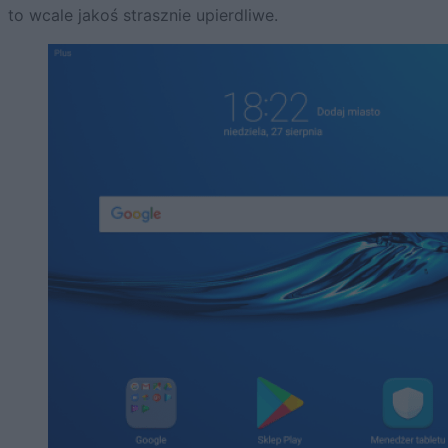
to wcale jakoś strasznie upierdliwe.